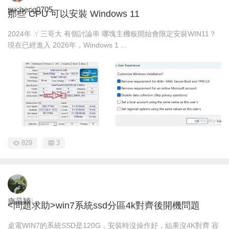
pucheng0705
2026-1-10
那些 CPU 可以安裝 Windows 11
2024年 ㄚ三哥大 有個討論串 哪塊主機板開始會限定安裝WIN11？
現在已經進入 2026年，Windows 1 ...
829
3
康品穎
2026-1-9
<問題求助>win7系統ssd分區4k對齊後開機問題
桌電WIN7的系統SSD是120G，安裝時沒操作好，結果沒4K對齊 容