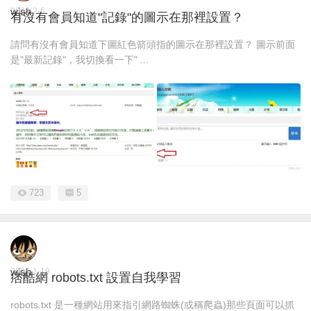
wish
2026-2-5
有沒有會員知道"記錄"的圖示在那裡設置？
請問有沒有會員知道下圖紅色箭頭指的圖示在那裡設置？ 圖示前面
是"最新記錄"，我切換看一下" ...
723
5
wish
2026-1-19
痞酷網 robots.txt 設置自我學習
robots.txt 是一種網站用來指引網路蜘蛛(或稱爬蟲)那些頁面可以抓