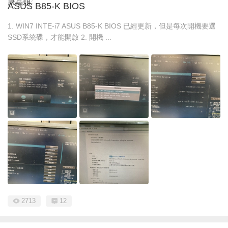
康品穎
2024-7-2
ASUS B85-K BIOS
1. WIN7 INTE-i7 ASUS B85-K BIOS 已經更新，但是每次開機要選
SSD系統碟，才能開啟 2. 開機 ...
2713
12