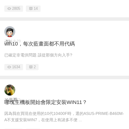
2805
14
-13-
2024-9-23
win10，每次藍畫面都不用代碼
已確定非電供問題 該從那個方向入手?
1634
2
ㄚ三哥
2024-8-21
哪塊主機板開始會限定安裝WIN11？
因為我在買現在使用的10代10400F時，選的ASUS-PRIME-B460M-
A不支援安裝WIN7，在使用上有諸多不便 ...