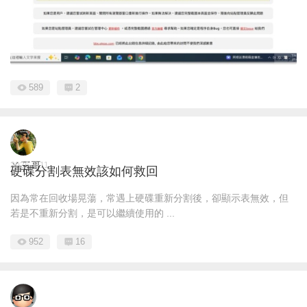
589
2
ㄚ三哥
2026-1-11
硬碟分割表無效該如何救回
因為常在回收場晃蕩，常遇上硬碟重新分割後，卻顯示表無效，但
若是不重新分割，是可以繼續使用的 ...
952
16