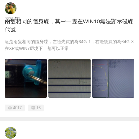
ㄚ三哥
2024-3-3
兩隻相同的隨身碟，其中一隻在WIN10無法顯示磁碟
代號
這是兩隻相同的隨身碟，左邊先買的為64G-1，右邊後買的為64G-3
在XP或WIN7環境下，都可以正常 ...
4017
16