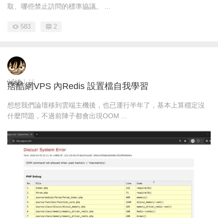
取、哪些禁止訪問的標準協議。 ...
583
2
wish
2026-1-16
痞酷網VPS 內Redis 設置檔自我學習
想想我們論壇移到雲端主機後，也已運行半年了，基本上算穩定沒
什麼問題，不過前陣子都會出現OOM ...