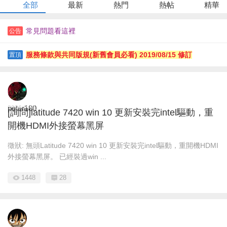
全部
最新
熱門
熱帖
精華
常見問題看這裡
公告
服務條款與共同版規(新舊會員必看) 2019/08/15 修訂
置頂
peter180
2026-2-21
[詢問]latitude 7420 win 10 更新安裝完intel驅動，重
開機HDMI外接螢幕黑屏
徵狀: 無頭Latitude 7420 win 10 更新安裝完intel驅動，重開機HDMI
外接螢幕黑屏。 已經裝過win ...
1448
28