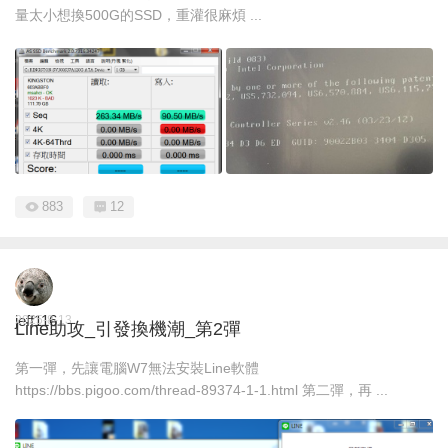
量太小想換500G的SSD，重灌很麻煩 ...
883
12
jeff116
2025-8-13
Line助攻_引發換機潮_第2彈
第一彈，先讓電腦W7無法安裝Line軟體
https://bbs.pigoo.com/thread-89374-1-1.html 第二彈，再 ...