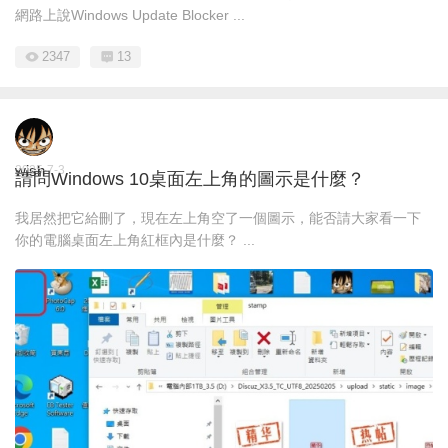
網路上說Windows Update Blocker ...
2347
13
wish
2025-7-3
請問Windows 10桌面左上角的圖示是什麼？
我居然把它給刪了，現在左上角空了一個圖示，能否請大家看一下
你的電腦桌面左上角紅框內是什麼？ ...