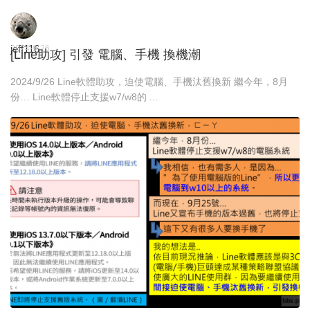
jeff116
2024-9-26
[Line助攻] 引發 電腦、手機 換機潮
2024/9/26 Line軟體助攻，迫使電腦、手機汰舊換新 繼今年，8月
份… Line軟體停止支援w7/w8的 ...