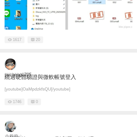
1617
20
pucheng0705
2024-12-12
繞過硬體驗證與微軟帳號登入
[youtube]OaMpdzkfsQU[/youtube]
1746
0
小莉莉
2024-11-9