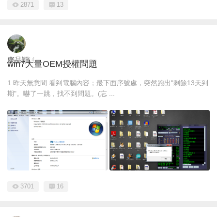
2871
13
康品穎
2024-7-14
win7大量OEM授權問題
1.昨天無意間.看到電腦內容；最下面序號處，突然跑出"剩餘13天到
期"。嚇了一跳，找不到問題。(忘 ...
3701
16