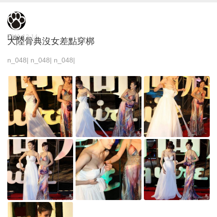
Dave
2011-12-14
大陸骨典沒女差點穿梆
n_048| n_048| n_048|