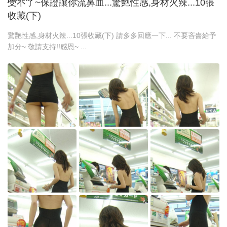
受不了~保證讓你流鼻血...驚艷性感,身材火辣...10張
收藏(下)
驚艷性感,身材火辣...10張收藏(下) 請多多回應一下... 不要吝嗇給予
加分~ 敬請支持!!感恩~ ...