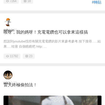
7264
18
#轉貼
mhsun
2014-5-10
唉呀，我的媽呀！充電電鑽也可以拿來這樣搞
想說到youtube找些有關充電電鑽的影片來參考參考.按下搜尋......結
果.....哇塞 自個瞧瞧吧 http: ...
11792
23
wish
2011-6-23
雷大終極偷拍法！