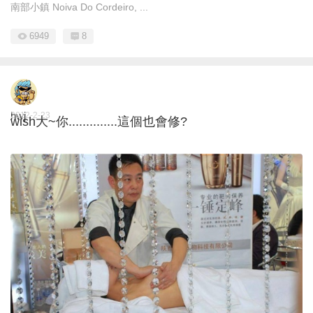
南部小鎮 Noiva Do Cordeiro, ...
6949
8
hwj
2012-2-23
wish大~你..............這個也會修?