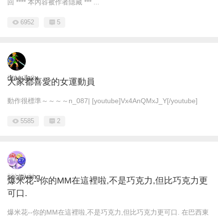
回 **** 本內容被作者隱藏 *** ...
6952
5
draculaxx
2014-11-9
大家都喜愛的女運動員
動作很標準～～～～n_087| [youtube]Vx4AnQMxJ_Y[/youtube]
5585
2
scottwang
2014-8-31
爆米花--你的MM在這裡啦,不是巧克力,但比巧克力更
可口.
爆米花--你的MM在這裡啦,不是巧克力,但比巧克力更可口. 在巴西東