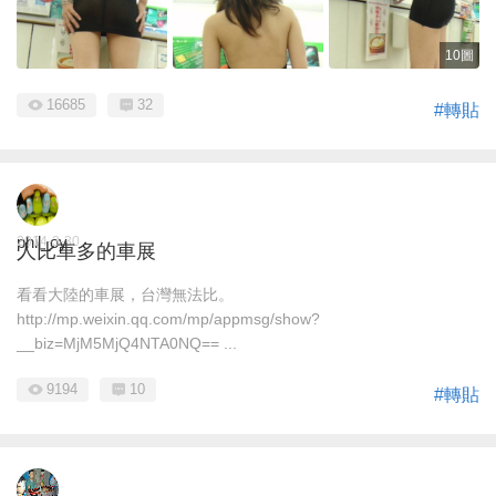
10圖
16685
32
#轉貼
phil_oy
2014-3-30
人比車多的車展
看看大陸的車展，台灣無法比。
http://mp.weixin.qq.com/mp/appmsg/show?
__biz=MjM5MjQ4NTA0NQ== ...
9194
10
#轉貼