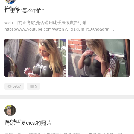
雄爸爸
2014-7-5
用畫的"黑色T恤"
wish 目前正考慮,是否運用此手法做廣告行銷
https://www.youtube.com/watch?v=d1xCmHtOXho&oref= ...
6957
5
bglmlm
2011-6-13
清凉一夏cica的照片