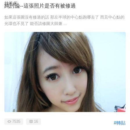
雄爸爸
2014-1-5
純討論--這張照片是否有被修過
如果這張圖沒有修過的話 那左半球的中心點跑哪去了 而且中心點的
光環也不見了 能否請修圖大師兼 ...
7535
16
#轉貼