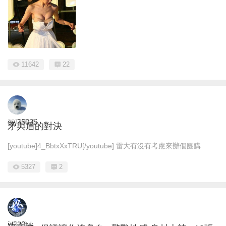
11642
22
ew75035
2014-9-15
矛與盾的對決
[youtube]4_BbtxXxTRU[/youtube] 雷大有沒有考慮來辦個團購
5327
2
jd320tw
2011-9-4