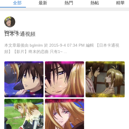
全部
最新
熱門
熱帖
精華
bglmlm
2015-9-4
日本卡通視頻
本文章最後由 bglmlm 於 2015-9-4 07:34 PM 編輯 【日本卡通視
頻】【影片】终末的恋曲 只有1~ ...