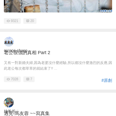
9321
20
europe-chang
2013-12-1
老公很強的真相 Part 2
又有一對新婚夫婦,因為老婆沒什麼經驗,所以都沒什麼激烈的反應,因
此老公每次都草草的就結束了!! ...
7028
7
#原創
雄爸爸
2014-9-15
遇見-馬友蓉 ~~寫真集