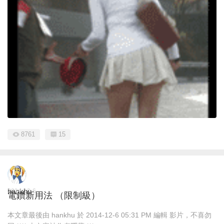
8761
15
hankhu
2014-12-6
電鑽新用法 （限制級）
本文章最後由 hankhu 於 2014-12-6 05:31 PM 編輯 影片，不喜勿