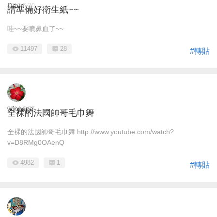
Dave
2012-6-20
請準備好衛生紙~~
哇~~要噴鼻血了~~
11497
28
#轉貼
winpapa
2014-6-27
全裸的法國帥哥毛巾舞
全裸的法國帥哥毛巾舞 http://www.youtube.com/watch?
v=D8RMg0OAenQ
4982
1
#轉貼