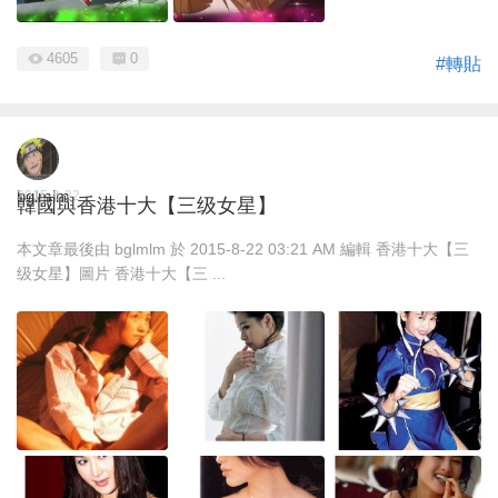
4605
0
#轉貼
bglmlm
2015-8-22
韓國與香港十大【三级女星】
本文章最後由 bglmlm 於 2015-8-22 03:21 AM 編輯 香港十大【三
级女星】圖片 香港十大【三 ...