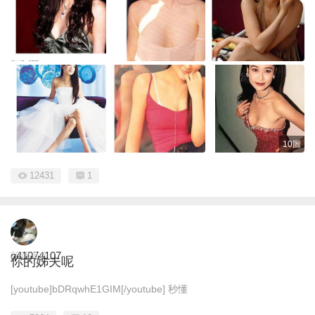
10圖
12431
1
q41074107
2015-8-6
你的姊夫呢
[youtube]bDRqwhE1GIM[/youtube] 秒懂