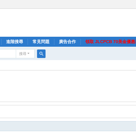
進階搜尋
常見問題
廣告合作
領取 JLCPCB 70美金優
搜尋
搜
尋