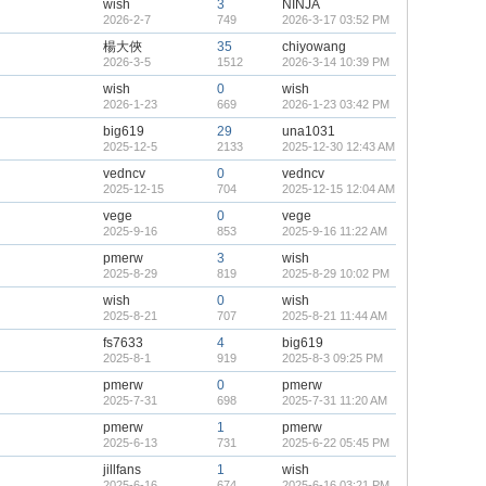
wish
3
NINJA
2026-2-7
749
2026-3-17 03:52 PM
楊大俠
35
chiyowang
2026-3-5
1512
2026-3-14 10:39 PM
wish
0
wish
2026-1-23
669
2026-1-23 03:42 PM
big619
29
una1031
2025-12-5
2133
2025-12-30 12:43 AM
vedncv
0
vedncv
2025-12-15
704
2025-12-15 12:04 AM
vege
0
vege
2025-9-16
853
2025-9-16 11:22 AM
pmerw
3
wish
2025-8-29
819
2025-8-29 10:02 PM
wish
0
wish
2025-8-21
707
2025-8-21 11:44 AM
fs7633
4
big619
2025-8-1
919
2025-8-3 09:25 PM
pmerw
0
pmerw
2025-7-31
698
2025-7-31 11:20 AM
pmerw
1
pmerw
2025-6-13
731
2025-6-22 05:45 PM
jillfans
1
wish
2025-6-16
674
2025-6-16 03:21 PM