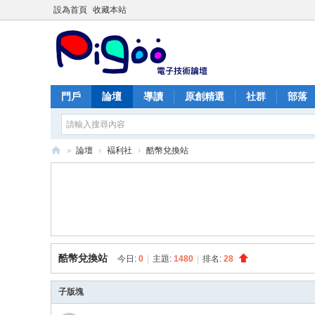
設為首頁
收藏本站
門戶
論壇
導讀
原創精選
社群
部落
»
論壇
›
褔利社
›
酷幣兌換站
PI
G
O
O
痞
酷幣兌換站
今日:
0
|
主題:
1480
|
排名:
28
酷
子版塊
網