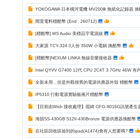
YOKOGAWA 日本橫河電機 MV200Ⅲ 無紙化記錄器 換酷幣
閒置電料標酷幣 (End : 260712)
[標酷幣] MS Audio 美標品字電源線
大家源 TCY-324 3人份 350W 小電鍋 換酷幣
[標酷幣]NEXUM LINKA 無線音樂接收器
Intel QYVV G7400 12代 CPU 2C4T 3.7GHz 46W
全新未用，但是外觀很舊的電源供應器外殼 標酷幣
IP5310 行動電源實驗板兩片標酷幣
【目前由Wish 接收處理】固緯 GFG-8016G訊號產生
海韻SS-430GB S12II-430Bronze 電源供應器換酷幣
在社區回收區撿到的ipad(A1474)會有人想要嗎?