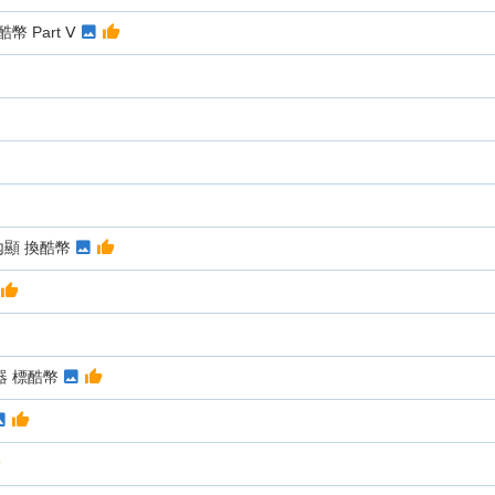
 Part Ⅴ
 有內顯 換酷幣
器 標酷幣