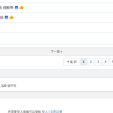
產生器 標酷幣
壁插
下一頁 »
返 回
1
2
3
4
入
120
個字符
您需要登入後纔可以發帖
登入
|
立即註冊