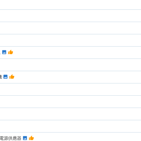
止
機
V穩壓電源供應器