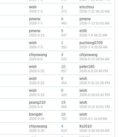
wish
1
ericchou
2026-7-3
272
2026-7-21 06:15 AM
pmerw
6
pmerw
2026-7-7
483
2026-7-13 10:02 AM
pmerw
5
el36
2025-9-13
937
2026-7-8 09:11 AM
wish
1
pucheng0705
2026-7-3
302
2026-7-4 09:56 AM
chiyowang
4
chiyowang
2026-6-6
525
2026-6-15 09:54 AM
wish
10
peter180
2026-5-25
657
2026-6-8 04:46 PM
wish
0
wish
2026-5-31
454
2026-5-31 01:05 PM
wish
0
wish
2026-5-16
428
2026-5-16 03:42 PM
jwang210
19
wish
2026-4-4
868
2026-4-14 10:51 PM
tzengdn
10
wish
2026-3-29
702
2026-4-1 11:44 AM
chiyowang
4
fix2010
2026-3-25
624
2026-3-26 09:04 AM