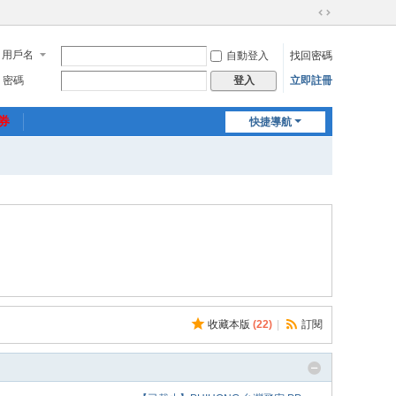
切
換
用戶名
自動登入
找回密碼
到
寬
密碼
立即註冊
登入
版
惠券
快捷導航
收藏本版
(
22
)
|
訂閱