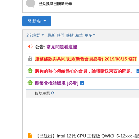
已兌換或已贈送完畢
發新帖
全部主題
最新
熱門
熱帖
精華
更多
公告:
常見問題看這裡
服務條款與共同版規(新舊會員必看) 2019/08/15 修訂
將你的熱心傳給熱心的會員，論壇贈送東西的問題。
酷幣兌換站版規 [必看]
版塊主題
【已送出】Intel 12代 CPU 工程版 QWK9 i5-12xxx 換酷