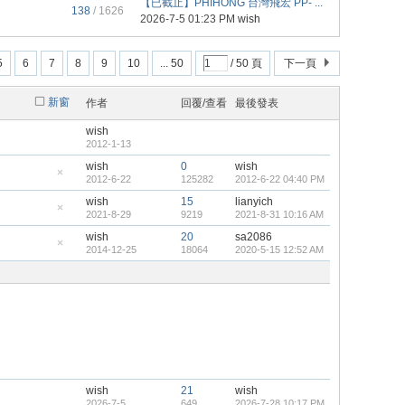
【已截止】PHIHONG 台灣飛宏 PP- ...
138
/ 1626
2026-7-5 01:23 PM
wish
5
6
7
8
9
10
... 50
/ 50 頁
下一頁
新窗
作者
回覆/查看
最後發表
wish
2012-1-13
wish
0
wish
2012-6-22
125282
2012-6-22 04:40 PM
隱
藏
wish
15
lianyich
置
2021-8-29
9219
2021-8-31 10:16 AM
頂
隱
帖
藏
wish
20
sa2086
置
2014-12-25
18064
2020-5-15 12:52 AM
頂
隱
帖
藏
置
頂
帖
wish
21
wish
2026-7-5
649
2026-7-28 10:17 PM