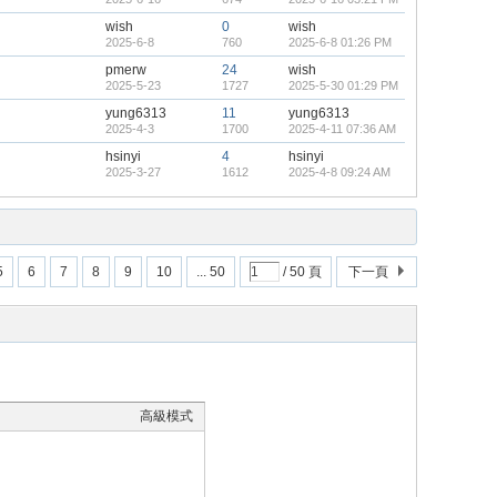
wish
0
wish
2025-6-8
760
2025-6-8 01:26 PM
pmerw
24
wish
2025-5-23
1727
2025-5-30 01:29 PM
yung6313
11
yung6313
2025-4-3
1700
2025-4-11 07:36 AM
hsinyi
4
hsinyi
2025-3-27
1612
2025-4-8 09:24 AM
5
6
7
8
9
10
... 50
/ 50 頁
下一頁
高級模式