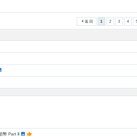
返 回
1
2
3
4
幣 Part Ⅱ