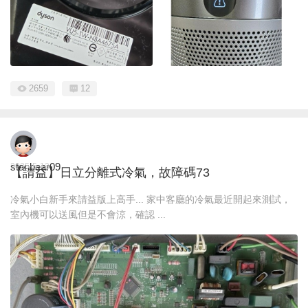
2659
12
stanbear09
2025-5-13
【請益】日立分離式冷氣，故障碼73
冷氣小白新手來請益版上高手... 家中客廳的冷氣最近開起來測試，
室內機可以送風但是不會涼，確認 ...