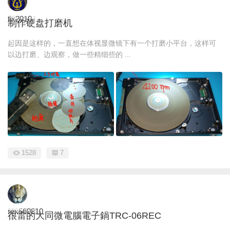
fix2010
2025-6-11
制作硬盘打磨机
起因是这样的，一直想在体视显微镜下有一个打磨小平台，这样可
以边打磨、边观察，做一些精细些的 ...
1528
7
rex560810
2025-5-28
很雷的大同微電腦電子鍋TRC-06REC