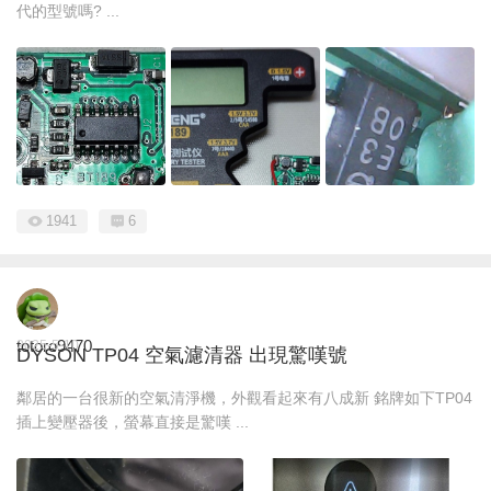
代的型號嗎? ...
1941
6
totoro9470
2025-5-10
DYSON TP04 空氣濾清器 出現驚嘆號
鄰居的一台很新的空氣清淨機，外觀看起來有八成新 銘牌如下TP04
插上變壓器後，螢幕直接是驚嘆 ...