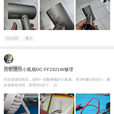
1126
2
rex560810
2025-6-3
自動擺頭小風扇DC-FF2321W修理
社區資源回收區，撿到一支斷兩截的小風扇。 對3秒膠沒啥信心，聽
說長春有仿的，那用502好了。 以 ...