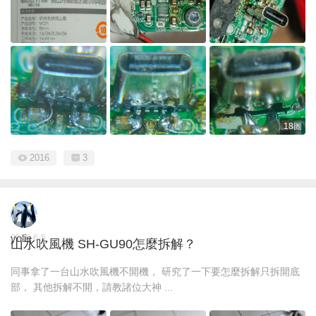
18圖
2016
3
yolie
2025-6-5
山水吹風機 SH-GU90怎麼拆解？
同事拿了一台山水吹風機不開機， 研究了一下要怎麼拆解只拆開底
部， 其他拆解不開，請教諸位大神 ...