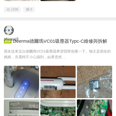
2298
8
phuang3
2025-6-5
Deerma德爾瑪VC01吸塵器Typc-C維修與拆解
精華
朋友送來這台德爾瑪VC01吸塵器希望我幫他看一下。物主是朋友的
媽媽，充電時不小心踢到，結果竟然 ...