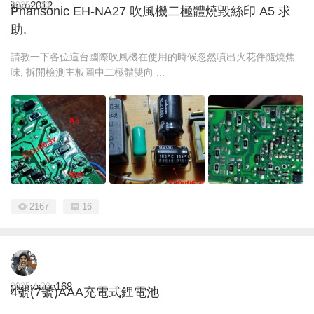
itpro2012
2025-4-23
Pnansonic EH-NA27 吹風機二極體燒毀絲印 A5 求
助.
請教一下各位這台國際吹風機在使用的時候忽然噴出火花伴隨燒焦
味, 拆開檢測主板圖中二極體雙向 ...
2167
16
pigmouse168
2025-4-20
4號(7號)AAA充電式鋰電池