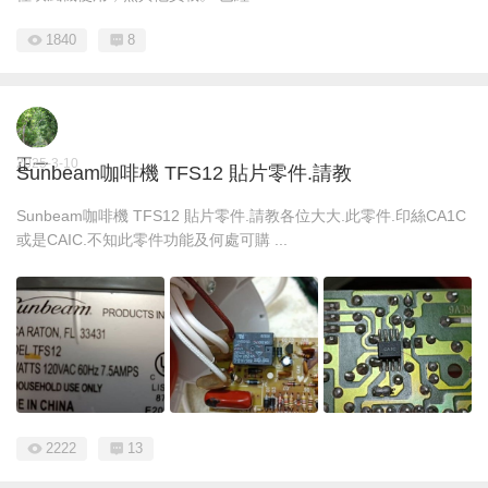
1840
8
正一
2025-3-10
Sunbeam咖啡機 TFS12 貼片零件.請教
Sunbeam咖啡機 TFS12 貼片零件.請教各位大大.此零件.印絲CA1C
或是CAIC.不知此零件功能及何處可購 ...
2222
13