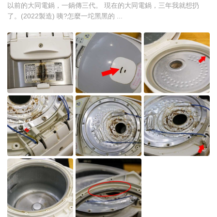
以前的大同電鍋，一鍋傳三代。 現在的大同電鍋，三年我就想扔
了。(2022製造) 咦?怎麼一坨黑黑的 ...