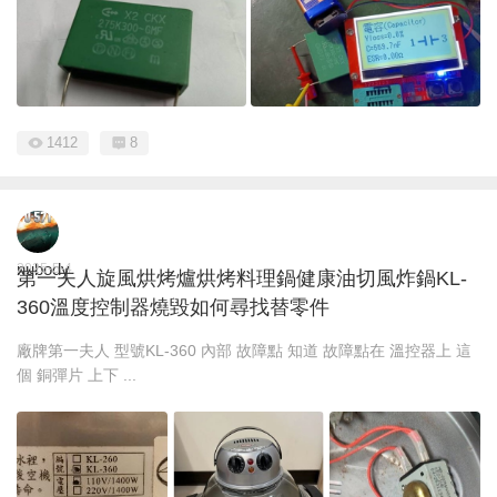
1412
8
nubody
2025-5-4
第一夫人旋風烘烤爐烘烤料理鍋健康油切風炸鍋KL-
360溫度控制器燒毀如何尋找替零件
廠牌第一夫人 型號KL-360 內部 故障點 知道 故障點在 溫控器上 這
個 銅彈片 上下 ...