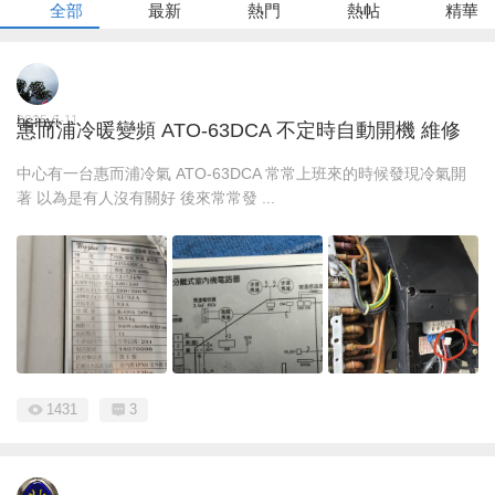
全部
最新
熱門
熱帖
精華
hsinyi
2025-6-11
惠而浦冷暖變頻 ATO-63DCA 不定時自動開機 維修
中心有一台惠而浦冷氣 ATO-63DCA 常常上班來的時候發現冷氣開
著 以為是有人沒有關好 後來常常發 ...
1431
3