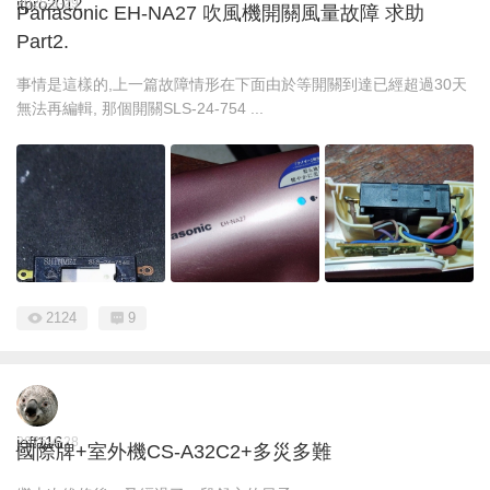
itpro2012
2025-5-29
Panasonic EH-NA27 吹風機開關風量故障 求助
Part2.
事情是這樣的,上一篇故障情形在下面由於等開關到達已經超過30天
無法再編輯, 那個開關SLS-24-754 ...
2124
9
jeff116
2025-4-28
國際牌+室外機CS-A32C2+多災多難