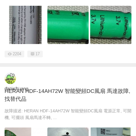
2204
17
danielhuang
2025-4-4
HERAN HDF-14AH72W 智能變頻DC風扇 馬達故障,
找替代品
故障描述: HERAN HDF-14AH72W 智能變頻DC風扇 電源正常, 可開
機, 可擺頭 風扇馬達不轉, ...