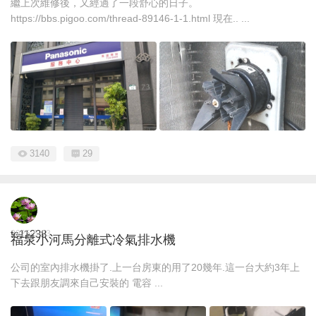
繼上次維修後，又經過了一段舒心的日子。
https://bbs.pigoo.com/thread-89146-1-1.html 現在.. ...
3140
29
tc11238
2025-5-23
福泉小河馬分離式冷氣排水機
公司的室內排水機掛了.上一台房東的用了20幾年.這一台大約3年上
下去跟朋友調來自己安裝的 電容 ...