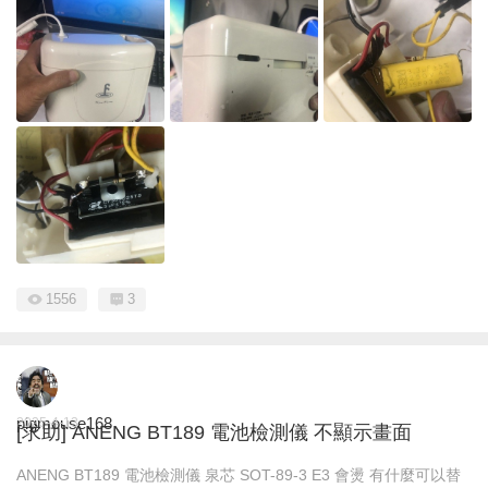
1556
3
pigmouse168
2025-4-13
[求助] ANENG BT189 電池檢測儀 不顯示畫面
ANENG BT189 電池檢測儀 泉芯 SOT-89-3 E3 會燙 有什麼可以替