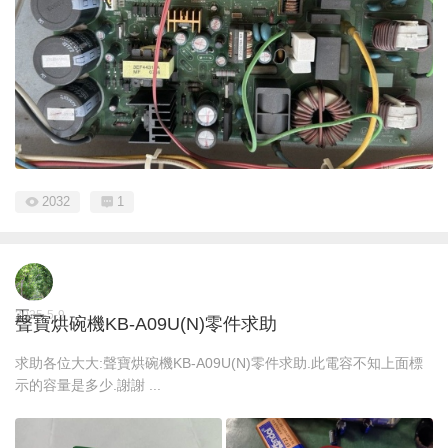
2032
1
正一
2025-5-9
聲寶烘碗機KB-A09U(N)零件求助
求助各位大大:聲寶烘碗機KB-A09U(N)零件求助.此電容不知上面標
示的容量是多少.謝謝 ...