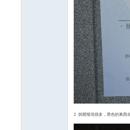
2. 拆開發現很多，黑色的東