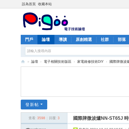
設為首頁
收藏本站
門戶
論壇
導讀
原創精選
社群
部落
»
論壇
›
電子相關技術版區
›
家電維修技術DIY
›
國際牌微波爐N
PI
G
O
O
痞
發新帖
酷
國際牌微波爐NN-ST65J 
查看:
3598
|
回覆:
3
網