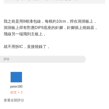
我之前是用8根漆包線，每根約10cm，焊在洞洞板上，
洞洞板上焊有對應DIP8底座的針腳，針腳插上燒錄器，
飛線另一端飛到主板上，
就不用拆IC，直接燒錄了，
評分
peter180
好文 + 2
查看全部評分