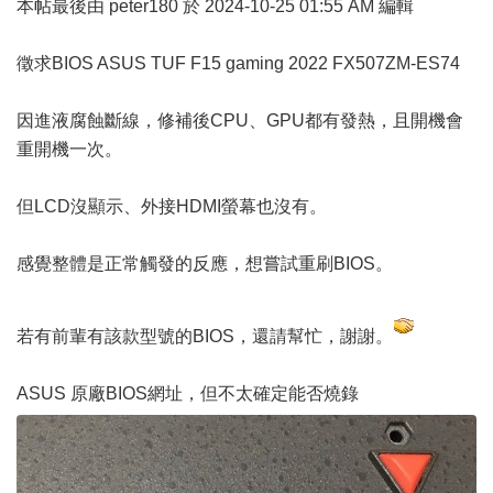
本帖最後由 peter180 於 2024-10-25 01:55 AM 編輯
徵求BIOS ASUS TUF F15 gaming 2022 FX507ZM-ES74
因進液腐蝕斷線，修補後CPU、GPU都有發熱，且開機會
重開機一次。
但LCD沒顯示、外接HDMI螢幕也沒有。
感覺整體是正常觸發的反應，想嘗試重刷BIOS。
若有前輩有該款型號的BIOS，還請幫忙，謝謝。
ASUS 原廠BIOS網址
，但不太確定能否燒錄