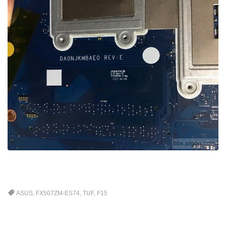
ASUS
,
FX507ZM-ES74
,
TUF
,
F15