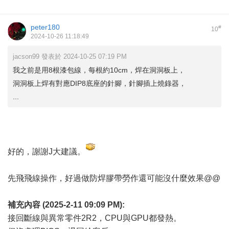
peter180
#
10
2024-10-26 11:18:49
jacson99 發表於 2024-10-25 07:19 PM
我之前是用8根漆包線，每根約10cm，焊在洞洞板上，
洞洞板上焊有對應DIP8底座的針腳，針腳插上燒錄器，
...
好的，謝謝J大建議。
先飛飛線操作，好過做防焊膠帶勞作還可能沒什麼效果@@
補充內容 (2025-2-11 09:09 PM):
接回斷線與異常零件2R2，CPU與GPU都發熱。