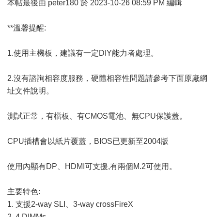
本帖最後由 peter180 於 2023-10-26 08:59 PM 編輯
**溫馨提醒:
1.使用主機板，建議有一定DIY能力者處理。
2.沒有諮詢相容度服務，硬體相容性問題請參考下面原廠網
址文件說明。
測試正常，有檔板、有CMOS電池、無CPU保護蓋。
CPU插槽會以紙片覆蓋，BIOS已更新至2004版
使用內顯有DP、HDMI可支援,有兩個M.2可使用。
主要特色:
1. 支援2-way SLI、3-way crossFireX
2. 4 DIMMs