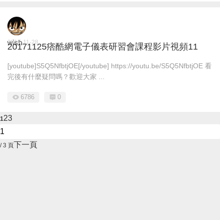
wish
2017-11-28
20171125痞酷網電子儀表研習會課程影片視頻11
[youtube]S5Q5NfbtjOE[/youtube] https://youtu.be/S5Q5NfbtjOE 看
完後有什麼疑問嗎？歡迎大家 ...
6786
0
2
3
1
下一頁
/ 3 頁