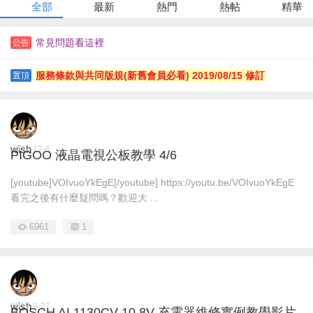
全部
最新
熱門
熱帖
精華
常見問題看這裡
公告
服務條款與共同版規(新舊會員必看) 2019/08/15 修訂
置頂
wish
2017-12-6
PIGOO 液晶電視公板教學 4/6
[youtube]VOIvuoYkEgE[/youtube] https://youtu.be/VOIvuoYkEgE
看完之後有什麼疑問嗎？歡迎大 ...
6961
1
wish
2017-9-27
BOSCH AL1130CV 10.8V 充電器維修實例教學影片