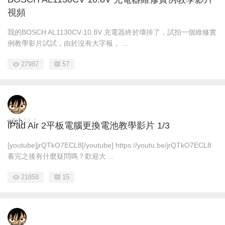
視頻
我的BOSCH AL1130CV 10.8V 充電器終於壞掉了，試拍一個維修實
例教學影片試試，由於沒有大字報， ...
27987
57
wish
2017-12-2
iPad Air 2平板電腦更換電池教學影片 1/3
[youtube]jrQTkO7ECL8[/youtube] https://youtu.be/jrQTkO7ECL8
看完之後有什麼疑問嗎？歡迎大 ...
21858
15