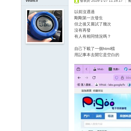
vedncv
發表於 2026-1-27 11:16:17
|
以前沒遇過
剛剛第一次發生
但之後又嘗試了幾次
沒有再發
有人有相同情況嗎？
自己下載了一個html檔
用記事本去開它是空白的