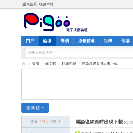
設為首頁
收藏本站
門戶
論壇
導讀
原創精選
社群
部落
»
論壇
›
藝文館
›
打屁閒聊
›
開論壇網頁時出現下載
PI
G
O
O
痞
發新帖
酷
開論壇網頁時出現下載
查看:
428
|
回覆:
3
[複製
網