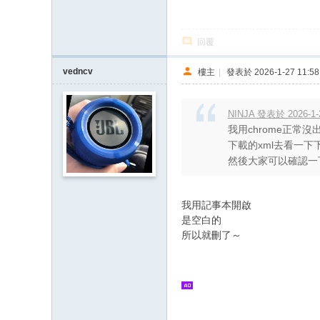
回覆
vedncv
樓主
|
發表於 2026-1-27 11:58
NINJA 發表於 2026-1-
我用chrome正常沒
下載的xml去看一下
然後大家可以確認一下
我用記事本開啟
是空白的
所以就刪了～