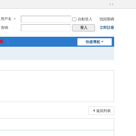
切
換
用戶名
自動登入
找回密碼
到
寬
密碼
立即註冊
登入
版
惠券
快捷導航
返回列表