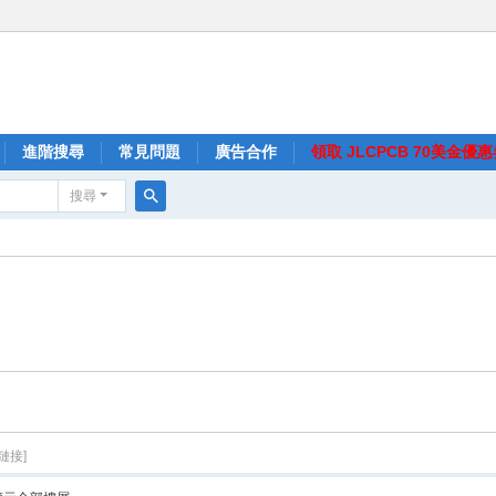
進階搜尋
常見問題
廣告合作
領取 JLCPCB 70美金優
搜尋
搜
尋
鏈接]