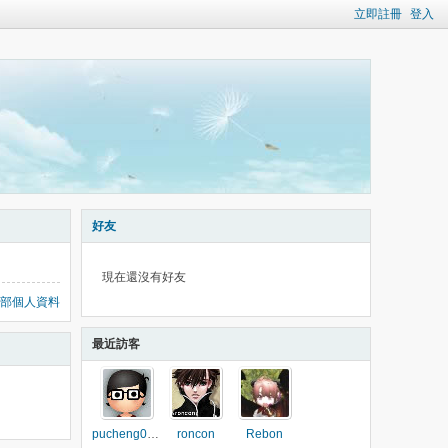
立即註冊
登入
好友
現在還沒有好友
部個人資料
最近訪客
pucheng0705
roncon
Rebon