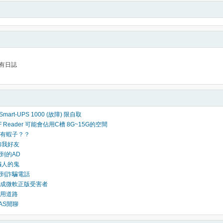
有日誌
Smart-UPS 1000 (故障) 限自取
DF Reader 可能會佔用C槽 8G~15G的空間
有蝦子？？
加我好友
到的AD
騙人的鬼
到詐騙電話
成微軟正版受害者
用道路
AS閒聊