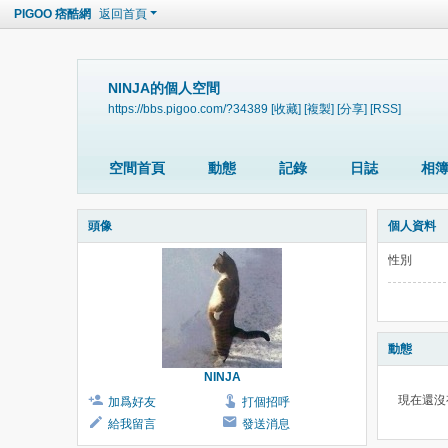
PIGOO 痞酷網
返回首頁
NINJA的個人空間
https://bbs.pigoo.com/?34389
[收藏]
[複製]
[分享]
[RSS]
空間首頁
動態
記錄
日誌
相
頭像
個人資料
性別
動態
NINJA
現在還沒
加爲好友
打個招呼
給我留言
發送消息