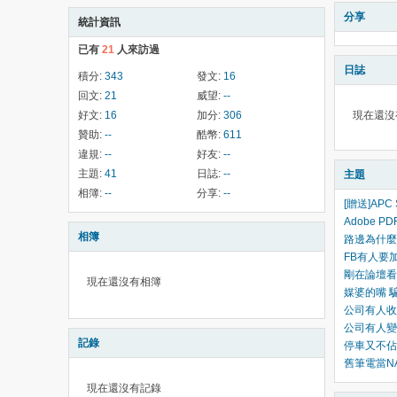
分享
統計資訊
已有
21
人來訪過
日誌
積分:
343
發文:
16
回文:
21
威望:
--
好文:
16
加分:
306
現在還沒
贊助:
--
酷幣:
611
違規:
--
好友:
--
主題:
41
日誌:
--
主題
相簿:
--
分享:
--
[贈送]APC 
Adobe P
相簿
路邊為什麼
FB有人要
剛在論壇看
現在還沒有相簿
媒婆的嘴 
公司有人收
公司有人變
記錄
停車又不佔
舊筆電當N
現在還沒有記錄