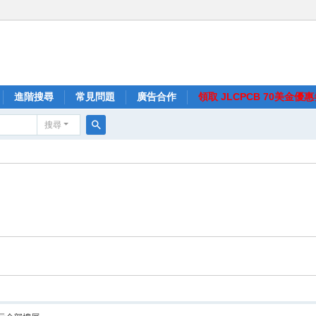
進階搜尋
常見問題
廣告合作
領取 JLCPCB 70美金優
搜尋
搜
尋