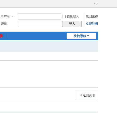
切
換
用戶名
自動登入
找回密碼
到
寬
密碼
立即註冊
登入
版
惠券
快捷導航
返回列表