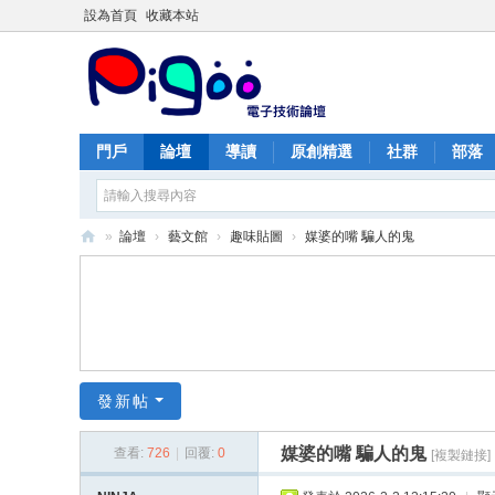
設為首頁
收藏本站
門戶
論壇
導讀
原創精選
社群
部落
»
論壇
›
藝文館
›
趣味貼圖
›
媒婆的嘴 騙人的鬼
PI
G
O
O
痞
發新帖
酷
媒婆的嘴 騙人的鬼
查看:
726
|
回覆:
0
[複製鏈接]
網