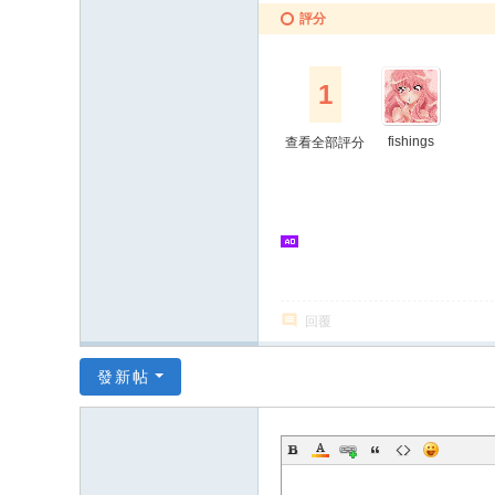
評分
1
fishings
查看全部評分
回覆
發新帖