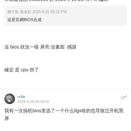
獅子魚 發表於 2025-9-15 03:22 PM
這是官網BIOS合成
這 bios 狀況一樣 屏亮 沒畫面 感謝
確定 是 cpu 掛了
rr4e
#
10
2025-9-16 04:19:34
我有一次搞机bios里选了一个什么ifgx啥的也导致过开机黑
屏