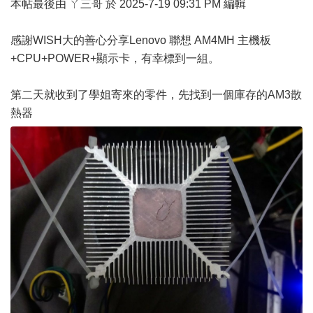
本帖最後由 ㄚ三哥 於 2025-7-19 09:31 PM 編輯
感謝WISH大的善心分享Lenovo 聯想 AM4MH 主機板
+CPU+POWER+顯示卡，有幸標到一組。
第二天就收到了學姐寄來的零件，先找到一個庫存的AM3散
熱器