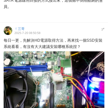
SATA 電源線用焊接的方式接出來，這個難不倒痞酷網的會
員。
ㄚ三哥
#
3
2025-7-20 08:50:58
每日一更，先解決HD電源取得方法，再來找一個SSD安裝
系統看看，有沒有大大建議安裝哪種系統捏？