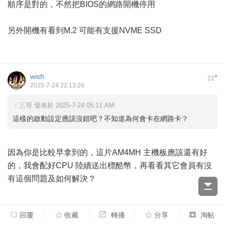
順序是對的，不然把BIOS的網路開機停用
另外開機有看到M.2 可能有支援NVME SSD
wish
#
21
2025-7-24 22:13:26
ㄚ三哥 發表於 2025-7-24 05:11 AM
這樣的啟動設定應該沒錯吧？不知道為何會卡在網路卡？
因為你是比較早拿到的，這片AM4MH 主機板應該還有好
的，我會配好CPU 陸續送出標酷幣，再看看其它會員有沒
有這個問題及如何解決？
回覆
收藏
轉播
分享
淘帖
yzu_master
#