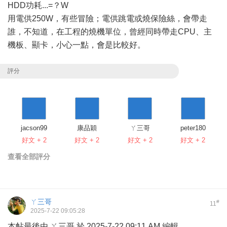
HDD功耗...=？W
用電供250W，有些冒險；電供跳電或燒保險絲，會帶走
誰，不知道，在工程的燒機單位，曾經同時帶走CPU、主
機板、顯卡，小心一點，會是比較好。
評分
jacson99
康品穎
ㄚ三哥
peter180
好文 + 2
好文 + 2
好文 + 2
好文 + 2
查看全部評分
ㄚ三哥
#
11
2025-7-22 09:05:28
本帖最後由 ㄚ三哥 於 2025-7-22 09:11 AM 編輯