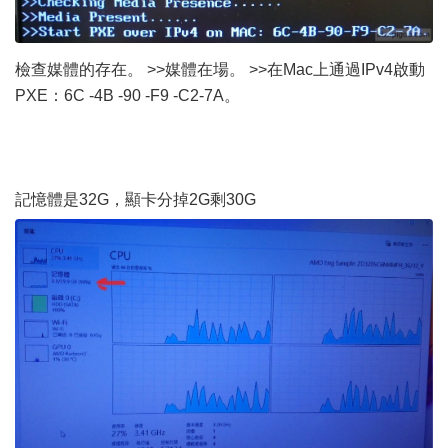
檢查媒體的存在。 >>媒體在場。 >>在Mac上通過IPv4啟動
PXE：6C -4B -90 -F9 -C2-7A。
記憶體是32G，顯卡分掉2G剩30G