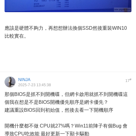
應該是硬體不夠力，再想想辦法換個SSD然後重裝WIN10
比較實在。
NINJA
#
17
2025-7-23 13:45:38
那個BIOS是抓不到開機碟，但網卡啟用就抓不到開機碟這
個我在想是不是BIOS開機優先順序是網卡優先？
建議重設BIOS回到初始值，然後去看一下開機順序
開機什麼都不做 CPU就27%嗎？Win11前陣子有個Bug 會
導致CPU吃效能 最好更新一下顯卡驅動