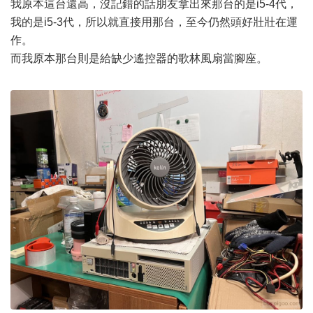
我原本這台還高，沒記錯的話朋友拿出來那台的是i5-4代，
我的是i5-3代，所以就直接用那台，至今仍然頭好壯壯在運
作。
而我原本那台則是給缺少遙控器的歌林風扇當腳座。