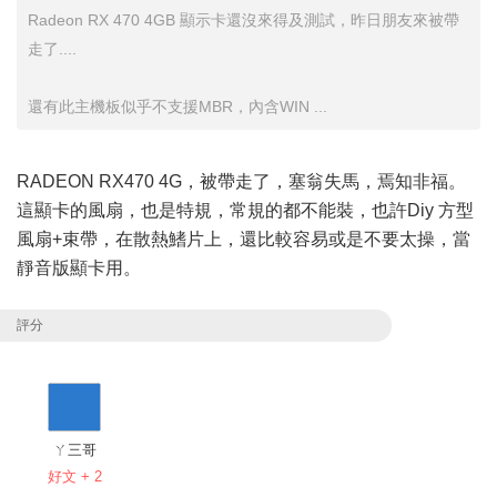
Radeon RX 470 4GB 顯示卡還沒來得及測試，昨日朋友來被帶
走了....
還有此主機板似乎不支援MBR，內含WIN ...
RADEON RX470 4G，被帶走了，塞翁失馬，焉知非福。
這顯卡的風扇，也是特規，常規的都不能裝，也許Diy 方型
風扇+束帶，在散熱鰭片上，還比較容易或是不要太操，當
靜音版顯卡用。
評分
ㄚ三哥
好文 + 2