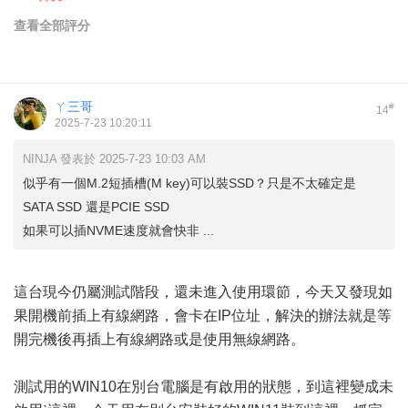
查看全部評分
ㄚ三哥
#
14
2025-7-23 10:20:11
NINJA 發表於 2025-7-23 10:03 AM
似乎有一個M.2短插槽(M key)可以裝SSD？只是不太確定是
SATA SSD 還是PCIE SSD
如果可以插NVME速度就會快非 ...
這台現今仍屬測試階段，還未進入使用環節，今天又發現如
果開機前插上有線網路，會卡在IP位址，解決的辦法就是等
開完機後再插上有線網路或是使用無線網路。
測試用的WIN10在別台電腦是有啟用的狀態，到這裡變成未