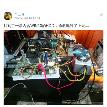
ㄚ三哥
#
9
2025-7-20 14:18:44
找到了一顆內含WIN10的HDD，勇敢地裝了上去....