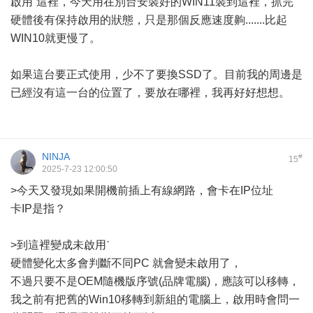
啟用ˋ這裡，今天用在別台安裝好的WIN11裝到這裡，抓完
硬體後有保持啟用的狀態，只是那個反應速度齁.......比起
WIN10就更慢了。
如果這台要正式使用，少不了要換SSD了。目前我的周邊是
已經沒有這一台的位置了，要放在哪裡，我再好好想想。
NINJA
#
15
2025-7-23 12:00:50
>今天又發現如果開機前插上有線網路，會卡在IP位址
卡IP是指？
>到這裡變成未啟用ˋ
硬體變化太多會判斷不同PC 就會變未啟用了，
不過只要不是OEM隨機版序號(品牌電腦)，應該可以移轉，
我之前有把舊的Win10移轉到新組的電腦上，啟用時會問一