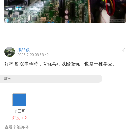
康品穎
#
4
2025-7-20 08:58:49
好棒喔!沒事幹時，有玩具可以慢慢玩，也是一種享受。
評分
ㄚ三哥
好文 + 2
查看全部評分