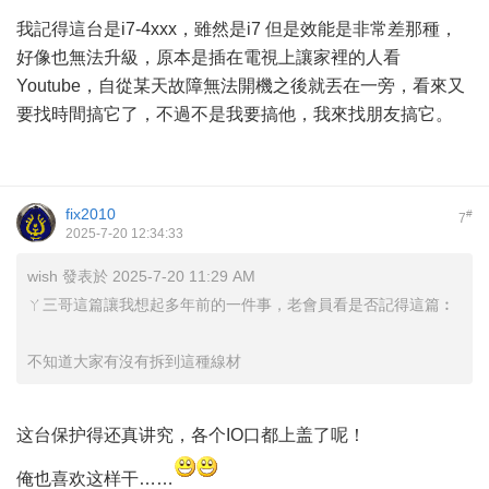
我記得這台是i7-4xxx，雖然是i7 但是效能是非常差那種，
好像也無法升級，原本是插在電視上讓家裡的人看
Youtube，自從某天故障無法開機之後就丟在一旁，看來又
要找時間搞它了，不過不是我要搞他，我來找朋友搞它。
fix2010
#
7
2025-7-20 12:34:33
wish 發表於 2025-7-20 11:29 AM
ㄚ三哥這篇讓我想起多年前的一件事，老會員看是否記得這篇︰
不知道大家有沒有拆到這種線材
这台保护得还真讲究，各个IO口都上盖了呢！
俺也喜欢这样干……