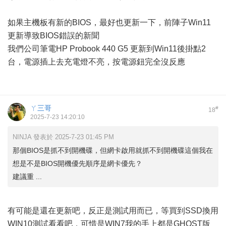
如果主機板有新的BIOS，最好也更新一下，前陣子Win11
更新導致BIOS錯誤的新聞
我們公司筆電HP Probook 440 G5 更新到Win11後掛點2
台，電源插上去充電燈不亮，按電源鈕完全沒反應
ㄚ三哥
#
18
2025-7-23 14:20:10
NINJA 發表於 2025-7-23 01:45 PM
那個BIOS是抓不到開機碟，但網卡啟用就抓不到開機碟這個我在
想是不是BIOS開機優先順序是網卡優先？
建議重 ...
有可能是還在更新吧，反正是測試用而已，等買到SSD換用
WIN10測試看看吧，可惜是WIN7我的手上都是GHOST版