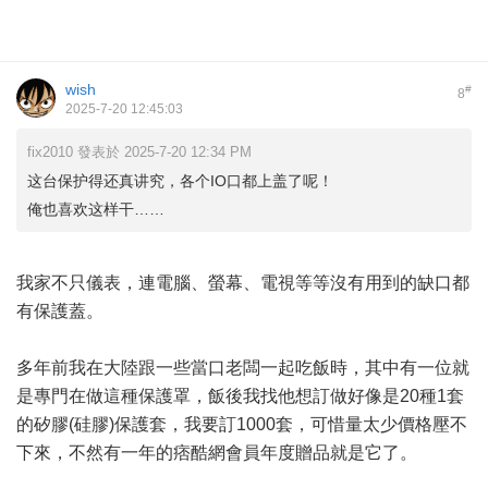
wish
#
8
2025-7-20 12:45:03
fix2010 發表於 2025-7-20 12:34 PM
这台保护得还真讲究，各个IO口都上盖了呢！
俺也喜欢这样干……
我家不只儀表，連電腦、螢幕、電視等等沒有用到的缺口都
有保護蓋。
多年前我在大陸跟一些當口老闆一起吃飯時，其中有一位就
是專門在做這種保護罩，飯後我找他想訂做好像是20種1套
的矽膠(硅膠)保護套，我要訂1000套，可惜量太少價格壓不
下來，不然有一年的痞酷網會員年度贈品就是它了。