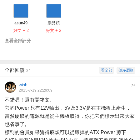
asun49
康品穎
好文 + 2
好文 + 2
查看全部評分
全部回覆
看全部
倒序瀏覽
24
wish
#
2
2025-7-19 22:29:09
不錯喔！還有開箱文。
它的Power 只有12V輸出，5V及3.3V是在主機板上產生，
當然硬碟的電源就是從主機板取得，你把它們標示出來大家
也省事了。
標到的會員如果覺得麻煩可以從壞掉的ATX Power 剪下