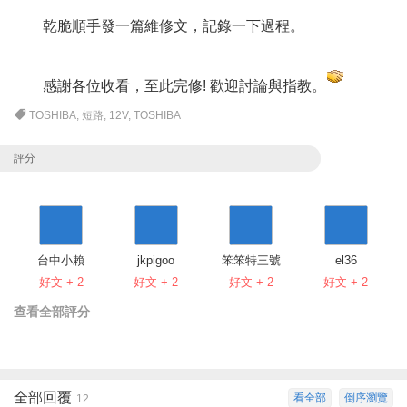
乾脆順手發一篇維修文，記錄一下過程。
感謝各位收看，至此完修! 歡迎討論與指教。
TOSHIBA
,
短路
,
12V
,
TOSHIBA
評分
台中小賴
jkpigoo
笨笨特三號
el36
好文 + 2
好文 + 2
好文 + 2
好文 + 2
查看全部評分
全部回覆
看全部
倒序瀏覽
12