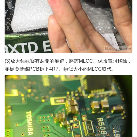
(3)放大鏡觀察有裂開的痕跡，將該MLCC、保險電阻移除，
並從廢硬碟PCB拆下4R7、類似大小的MLCC取代。