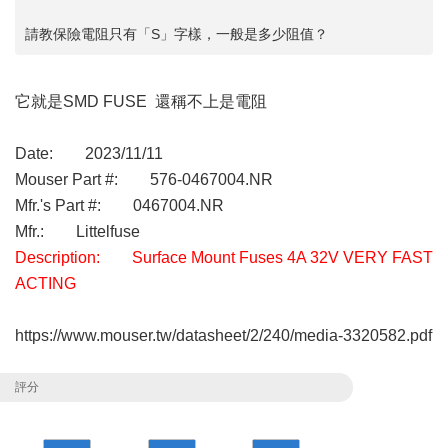
請教保險電阻只有「S」字樣，一般是多少阻值？
它就是SMD FUSE 還稱不上是電阻
Date: 2023/11/11
Mouser Part #: 576-0467004.NR
Mfr.'s Part #: 0467004.NR
Mfr.: Littelfuse
Description: Surface Mount Fuses 4A 32V VERY FAST
ACTING
https://www.mouser.tw/datasheet/2/240/media-3320582.pdf
評分