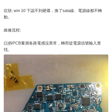
症狀: win 10 下認不到硬碟，換了sata線、電源線都不轉
動。
維修流程:
(1)拆PCB量測各路電感沒異常，轉而從電源信號輸入查
找。