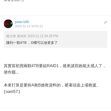
peter180
#
9
2023-11-12 16:51:21
楊大俠 發表於 2023-11-12 04:29 PM
賺到一顆4TB ，D槽可以放更多了
其實當初買兩顆4TB要組RAID1，後來讀寫效能太感人了，
便作罷...
本來打算是要拆A救B搶救資料的，硬著頭皮上場救援。
{:sam57:}