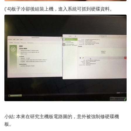
(ˋ4)板子冷卻後組裝上機，進入系統可抓到硬碟資料。
小結: 本來在研究主機板電路圖的，意外被強制修硬碟機
板。