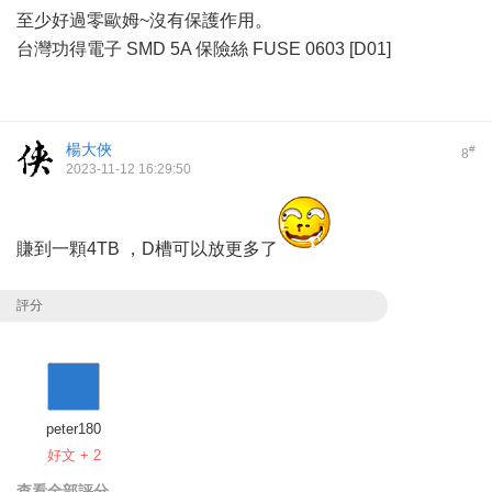
至少好過零歐姆~沒有保護作用。
台灣功得電子 SMD 5A 保險絲 FUSE 0603 [D01]
楊大俠
#
8
2023-11-12 16:29:50
賺到一顆4TB ，D槽可以放更多了
評分
peter180
好文 + 2
查看全部評分