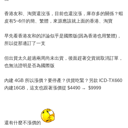
香港友和、淘寶還沒漲，目前也還沒漲，庫存多的關係？蝦
皮有5~6仟的簡、繁體，來源應該就上面的香港、淘寶
早先看香港友和的評論似乎是國際版(因為香港也用繁體)，
所以從那邊訂了一支
但出貨太久超過兩周尚未出貨，後面趕著交貨就取消訂單，
也無法證明是否為國際版
內建 4GB 所以漲價？要停產？供貨吃緊？另款 ICD-TX660
內建16GB，這支也跟著漲價從 $4490 → $9999
還有什麼不漲價的