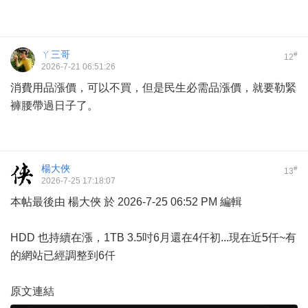
ㄚ三哥
#
12
2026-7-21 06:51:26
消費用品漲價，可以不買，但是民生必需品漲價，就要勒緊
褲腰帶過日子了。
楊大俠
#
13
2026-7-25 17:18:07
本帖最後由 楊大俠 於 2026-7-25 06:52 PM 編輯
HDD 也持續在漲，1TB 3.5吋6月還在4仟初...現在近5仟~有
的網站已經調整到6仟
原文連結