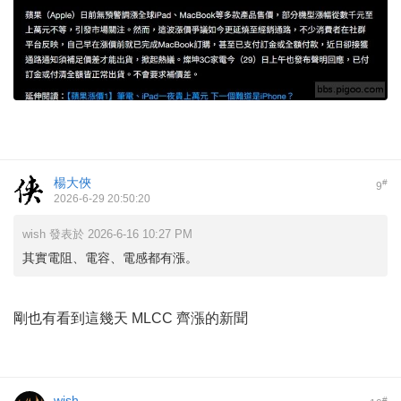
楊大俠
#
9
2026-6-29 20:50:20
wish 發表於 2026-6-16 10:27 PM
其實電阻、電容、電感都有漲。
剛也有看到這幾天 MLCC 齊漲的新聞
wish
#