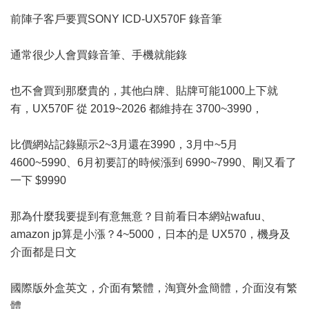
前陣子客戶要買SONY ICD-UX570F 錄音筆
通常很少人會買錄音筆、手機就能錄
也不會買到那麼貴的，其他白牌、貼牌可能1000上下就
有，UX570F 從 2019~2026 都維持在 3700~3990，
比價網站記錄顯示2~3月還在3990，3月中~5月
4600~5990、6月初要訂的時候漲到 6990~7990、剛又看了
一下 $9990
那為什麼我要提到有意無意？目前看日本網站wafuu、
amazon jp算是小漲？4~5000，日本的是 UX570，機身及
介面都是日文
國際版外盒英文，介面有繁體，淘寶外盒簡體，介面沒有繁
體