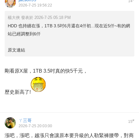
14
2026-7-25 19:56:22
楊大俠 發表於 2026-7-25 05:18 PM
HDD 也持續在漲，1TB 3.5吋6月還在4仟初...現在近5仟~有的網
站已經調整到6仟
原文連結
剛看原X屋，1TB 3.5吋真的快5千元，
歷史新高了!
ㄚ三哥
#
15
2026-7-25 20:03:00
漲吧，漲吧，越漲只會讓原本要升級的人勒緊褲腰帶，對商