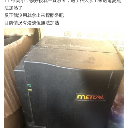
↑工作桌小，修好後就一直放者，過了很久拿出來送電變無
法加熱了
反正我沒用就拿出來標酷幣吧
目前情況有燈號但無法加熱