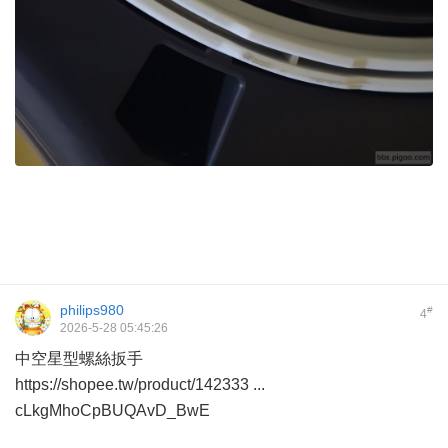
philips980
#
4
2026-5-28 05:45:26
中空星型螺絲扳手
https://shopee.tw/product/142333 ...
cLkgMhoCpBUQAvD_BwE