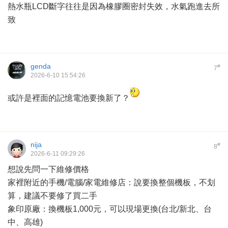
熱水瓶LCD斷字往往是因為橡膠圈密封失效，水氣跑進去所
致
genda
#
7
2026-6-10 15:54:26
或許是裡面的記憶電池要換新了？
nija
#
8
2026-6-11 09:29:26
想說先問一下維修價格
家裡附近的手機/電腦/家電維修店：說要換整個機板，不划
算，建議不要修了買二手
象印原廠：換機板1,000元，可以現場更換(台北/新北、台
中、高雄)