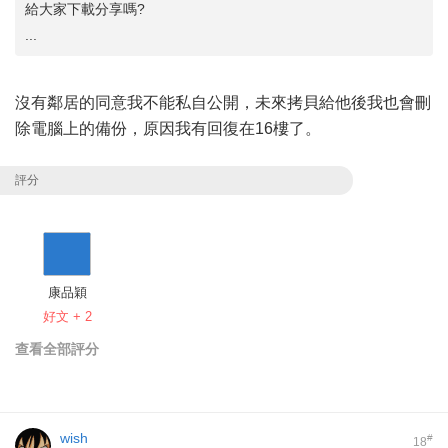
給大家下載分享嗎?
...
沒有鄰居的同意我不能私自公開，未來拷貝給他後我也會刪
除電腦上的備份，原因我有回復在16樓了。
評分
康品穎
好文 + 2
查看全部評分
wish
#
18