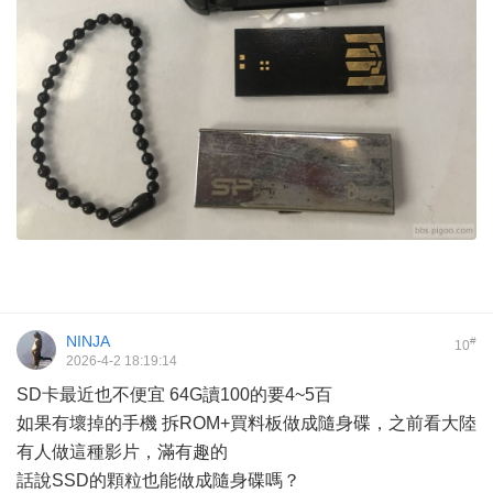
NINJA
#
10
2026-4-2 18:19:14
SD卡最近也不便宜 64G讀100的要4~5百
如果有壞掉的手機 拆ROM+買料板做成隨身碟，之前看大陸
有人做這種影片，滿有趣的
話說SSD的顆粒也能做成隨身碟嗎？