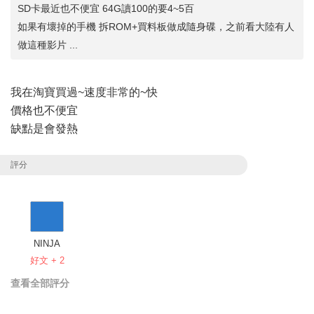
SD卡最近也不便宜 64G讀100的要4~5百
如果有壞掉的手機 拆ROM+買料板做成隨身碟，之前看大陸有人
做這種影片 ...
我在淘寶買過~速度非常的~快
價格也不便宜
缺點是會發熱
評分
NINJA
好文 + 2
查看全部評分