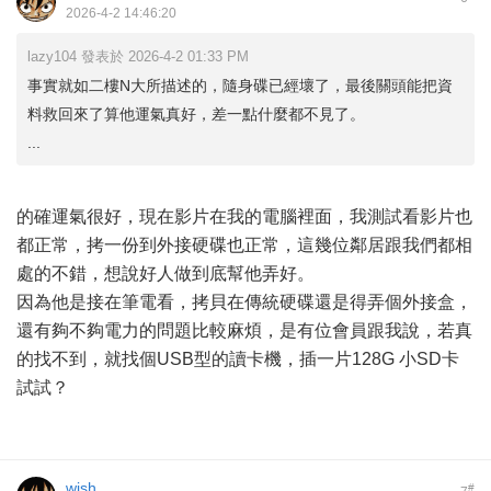
2026-4-2 14:46:20
lazy104 發表於 2026-4-2 01:33 PM
事實就如二樓N大所描述的，隨身碟已經壞了，最後關頭能把資
料救回來了算他運氣真好，差一點什麼都不見了。
...
的確運氣很好，現在影片在我的電腦裡面，我測試看影片也
都正常，拷一份到外接硬碟也正常，這幾位鄰居跟我們都相
處的不錯，想說好人做到底幫他弄好。
因為他是接在筆電看，拷貝在傳統硬碟還是得弄個外接盒，
還有夠不夠電力的問題比較麻煩，是有位會員跟我說，若真
的找不到，就找個USB型的讀卡機，插一片128G 小SD卡
試試？
wish
#