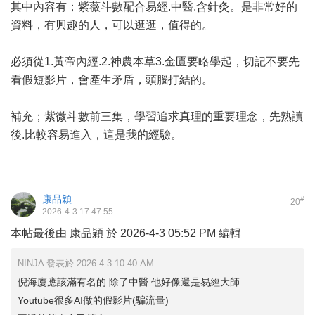
其中內容有；紫薇斗數配合易經.中醫.含針灸。是非常好的
資料，有興趣的人，可以逛逛，值得的。
必須從1.黃帝內經.2.神農本草3.金匱要略學起，切記不要先
看假短影片，會產生矛盾，頭腦打結的。
補充；紫微斗數前三集，學習追求真理的重要理念，先熟讀
後.比較容易進入，這是我的經驗。
康品穎
#
20
2026-4-3 17:47:55
本帖最後由 康品穎 於 2026-4-3 05:52 PM 編輯
NINJA 發表於 2026-4-3 10:40 AM
倪海廈應該滿有名的 除了中醫 他好像還是易經大師
Youtube很多AI做的假影片(騙流量)