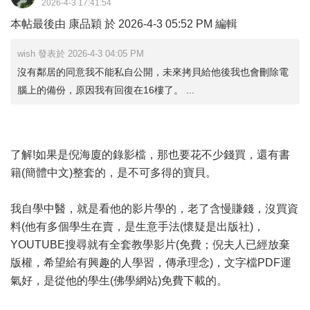
2026-4-3 17:41:54
本帖最後由 康品穎 於 2026-4-3 05:52 PM 編輯
wish 發表於 2026-4-3 04:05 PM
沒有鄰居的同意我不能私自公開，未來拷貝給他後我也會刪除電
腦上的備份，原因我有回復在16樓了。 ...
了解!如果是倪海廈的錄影檔，那也要花不少錢買，還有書
籍(簡體中文)整套的，是不可多得的寶貝。
我自學中醫，就是看他的影片學的，老了含慢賺錢，沒買資
料(他有多個學生在賣，是生意手法(懷疑是出版社)，
YOUTUBE搜尋就有全套教學影片(免費；倪夫人已經放棄
版權，希望給有興趣的人學習，傳承理念)，文字檔PDF運
氣好，是從他的學生(佛學網站)免費下載的。