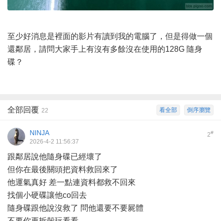
至少好消息是裡面的影片有讀到我的電腦了，但是得做一個
還鄰居，請問大家手上有沒有多餘沒在使用的128G 隨身
碟？
全部回覆
看全部
倒序瀏覽
22
NINJA
#
2
2026-4-2 11:56:37
跟鄰居說他隨身碟已經壞了
但你在最後關頭把資料救回來了
他運氣真好 差一點連資料都救不回來
找個小硬碟讓他co回去
隨身碟跟他說沒救了 問他還要不要屍體
不要你再拆殼玩看看