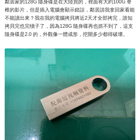
鄰居家的128G 隨身碟是在大陸買的，裡面有大約100G 脊
椎的影片，但是插入電腦會顯示錯誤，鄰居請我拿回家看能
不能讀出來？我在我的電腦拷貝將近2天才全部拷完，誰知
拷貝完也完犢子了，因為128G 隨身碟再也抓不到了，這支
隨身碟是2.0 的，外觀像一體成形，挖開多少都得破壞。