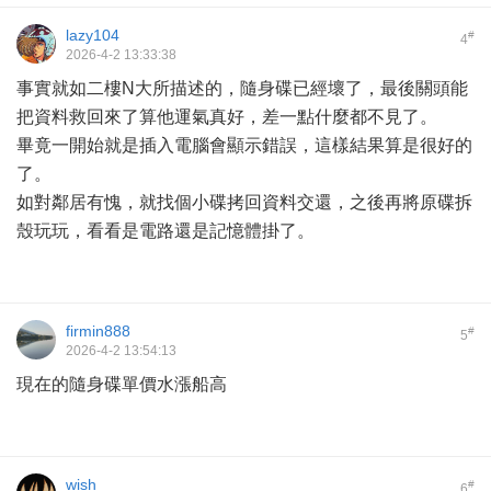
lazy104
#
4
2026-4-2 13:33:38
事實就如二樓N大所描述的，隨身碟已經壞了，最後關頭能
把資料救回來了算他運氣真好，差一點什麼都不見了。
畢竟一開始就是插入電腦會顯示錯誤，這樣結果算是很好的
了。
如對鄰居有愧，就找個小碟拷回資料交還，之後再將原碟拆
殼玩玩，看看是電路還是記憶體掛了。
firmin888
#
5
2026-4-2 13:54:13
現在的隨身碟單價水漲船高
wish
#
6