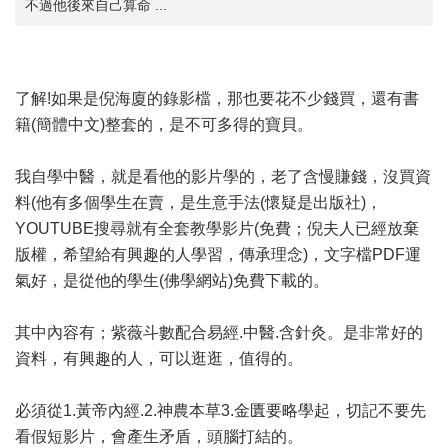
不過他後來自己算命 ...
了解!如果是倪海廈的錄影檔，那也要花不少錢買，還有書
籍(簡體中文)整套的，是不可多得的寶貝。
我自學中醫，就是看他的影片學的，老了含慢賺錢，沒買資
料(他有多個學生在賣，是生意手法(懷疑是出版社)，
YOUTUBE搜尋就有全套教學影片(免費；倪夫人已經放棄
版權，希望給有興趣的人學習，傳承理念)，文字檔PDF運
氣好，是從他的學生(佛學網站)免費下載的。
其中內容有；紫薇斗數配合易經.中醫.含針灸。是非常好的
資料，有興趣的人，可以逛逛，值得的。
必須從1.黃帝內經.2.神農本草3.金匱要略學起，切記不要先
看假短影片，會產生矛盾，頭腦打結的。