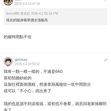
7
2026-4-2 14:47:19
firmin888 發表於 2026-4-2 01:54 PM
現在的隨身碟單價水漲船高
的確時間點不佳
gvcmax
#
8
2026-4-2 14:53:32
我有一顆一模一樣的，不過是64G
當初拍婚紗給的
這個往裡面倒酒精，然後拿熱風槍吹一吹中間部分
就可以「不小心」蹺出來了
我的也是讀不到這樣搞，當初也不會看，就丟回老家抽屜吃
灰了