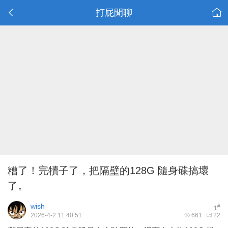
打屁閒聊
糟了！完犢子了，把隔壁的128G 隨身碟搞壞
了。
wish
#
1
2026-4-2 11:40:51
661
22