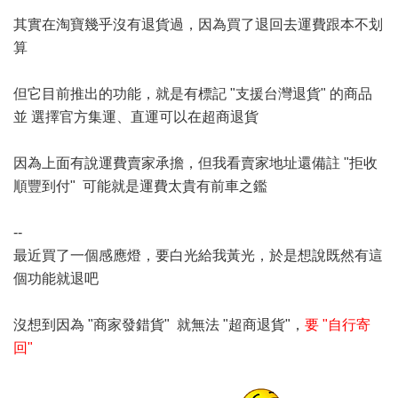
其實在淘寶幾乎沒有退貨過，因為買了退回去運費跟本不划
算
但它目前推出的功能，就是有標記 "支援台灣退貨" 的商品
並 選擇官方集運、直運可以在超商退貨
因為上面有說運費賣家承擔，但我看賣家地址還備註 "拒收
順豐到付" 可能就是運費太貴有前車之鑑
--
最近買了一個感應燈，要白光給我黃光，於是想說既然有這
個功能就退吧
沒想到因為 "商家發錯貨" 就無法 "超商退貨"，
要 "自行寄
回"