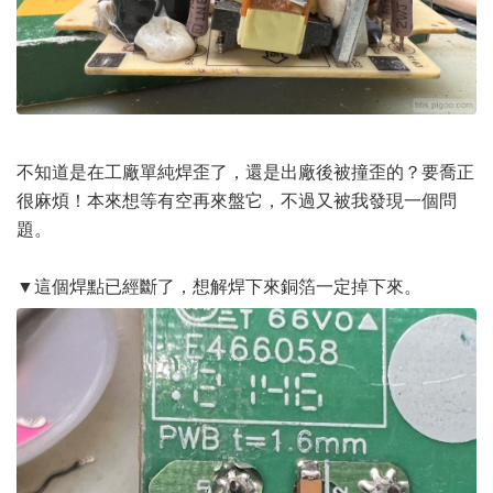
不知道是在工廠單純焊歪了，還是出廠後被撞歪的？要喬正
很麻煩！本來想等有空再來盤它，不過又被我發現一個問
題。
▼這個焊點已經斷了，想解焊下來銅箔一定掉下來。