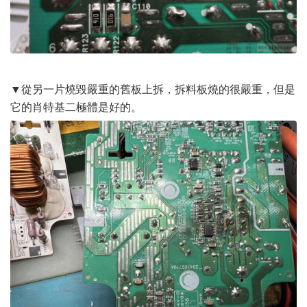
▼從另一片燒毀嚴重的舊板上拆，拆料板燒的很嚴重，但是
它的肖特基二極體是好的。