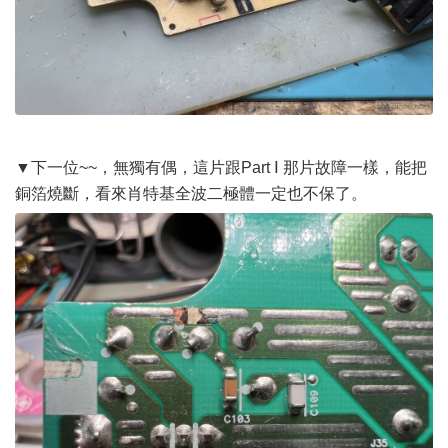
▼下一位~~，無獨有偶，這片跟Part Ⅰ 那片故障一樣，能把
銅箔燒斷，看來肖特基全波二極體一定也不保了。