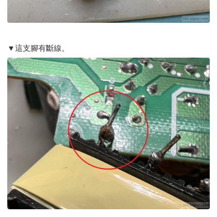
▼這支腳有斷線。