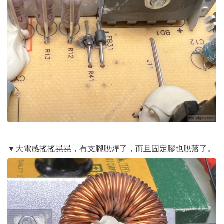
▼大電感搖搖晃晃，有支腳脫焊了，而且固定膠也脫落了。