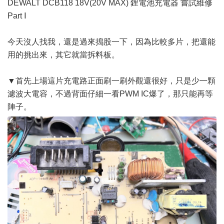
DEWALT DCB118 18V(20V MAX) 鋰電池充電器 嘗試維修
Part Ⅰ
今天沒人找我，還是過來搗股一下，因為比較多片，把還能
用的挑出來，其它就當拆料板。
▼首先上場這片充電路正面刷一刷外觀還很好，只是少一顆
濾波大電容，不過背面仔細一看PWM IC爆了，那只能再等
陣子。