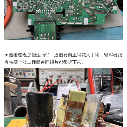
▼最後發現是個歪頭仔，這個要喬正得花大手術，變壓器跟
肖特基全波二極體連同鋁片都很拆下來。