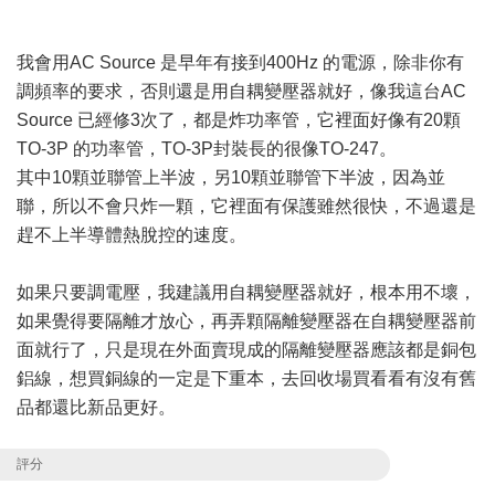
我會用AC Source 是早年有接到400Hz 的電源，除非你有
調頻率的要求，否則還是用自耦變壓器就好，像我這台AC
Source 已經修3次了，都是炸功率管，它裡面好像有20顆
TO-3P 的功率管，TO-3P封裝長的很像TO-247。
其中10顆並聯管上半波，另10顆並聯管下半波，因為並
聯，所以不會只炸一顆，它裡面有保護雖然很快，不過還是
趕不上半導體熱脫控的速度。
如果只要調電壓，我建議用自耦變壓器就好，根本用不壞，
如果覺得要隔離才放心，再弄顆隔離變壓器在自耦變壓器前
面就行了，只是現在外面賣現成的隔離變壓器應該都是銅包
鋁線，想買銅線的一定是下重本，去回收場買看看有沒有舊
品都還比新品更好。
評分