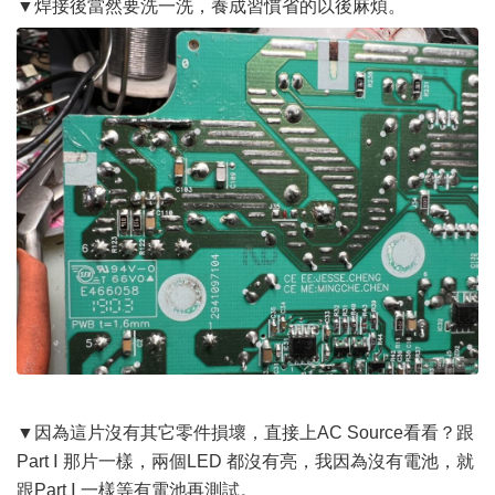
▼焊接後當然要洗一洗，養成習慣省的以後麻煩。
▼因為這片沒有其它零件損壞，直接上AC Source看看？跟
Part Ⅰ 那片一樣，兩個LED 都沒有亮，我因為沒有電池，就
跟Part Ⅰ 一樣等有電池再測試。