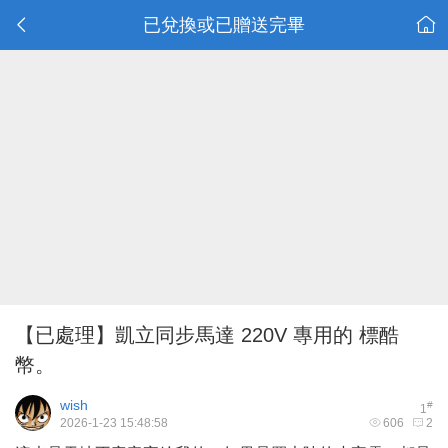
已兌換或已贈送完畢
【已處理】凱立同步馬達 220V 專用的 標酷
幣。
wish
#
1
2026-1-23 15:48:58
606
2