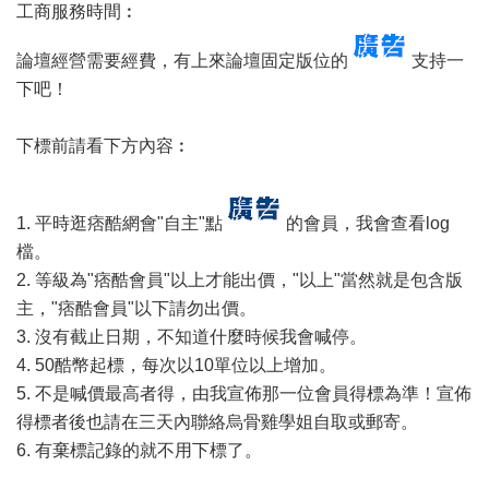
工商服務時間︰
論壇經營需要經費，有上來論壇固定版位的
支持一
下吧！
下標前請看下方內容︰
1. 平時逛痞酷網會"自主"點
的會員，我會查看log
檔。
2. 等級為"痞酷會員"以上才能出價，"以上"當然就是包含版
主，"痞酷會員"以下請勿出價。
3. 沒有截止日期，不知道什麼時候我會喊停。
4. 50酷幣起標，每次以10單位以上增加。
5. 不是喊價最高者得，由我宣佈那一位會員得標為準！宣佈
得標者後也請在三天內聯絡烏骨雞學姐自取或郵寄。
6. 有棄標記錄的就不用下標了。