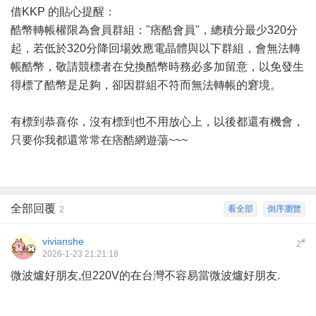
借KKP 的貼心提醒：
酷幣轉帳權限為會員群組："痞酷會員"，總積分最少320分
起，若低於320分降回場效應電晶體與以下群組，會無法轉
帳酷幣，敬請競標者在兌換酷幣時務必多加留意，以免發生
得標了酷幣是足夠，卻因群組不符而無法轉帳的窘境。
有標到恭喜你，沒有標到也不用放心上，以後都還有機會，
只要你我都還常常在痞酷網遊蕩~~~
全部回覆
看全部
倒序瀏覽
2
vivianshe
#
2
2026-1-23 21:21:18
微波爐好朋友,但220V的在台灣不容易當微波爐好朋友.