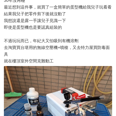
30年沒再碰
最近想到這件事，就買了一盒簡單的蛋型機給我兒子玩看看
結果我兒子把零件剪下後就沒動了
我想說還是露一手讓兒子見識一下
即使是蛋型機也是要認真組裝的
不過玩玩而已，年紀大又怕吸到有機溶劑
去淘寶買台堪用的無線空壓機+噴槍，又去特力屋買防毒面
具
就在樓頂室外空間克難動工