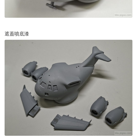
遮蓋噴底漆