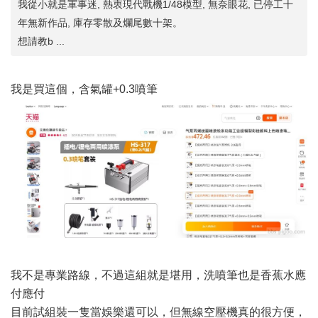
我從小就是軍事迷, 熱衷現代戰機1/48模型, 無奈眼花, 已停工十
年無新作品, 庫存零散及爛尾數十架。
想請教b ...
我是買這個，含氣罐+0.3噴筆
我不是專業路線，不過這組就是堪用，洗噴筆也是香蕉水應
付應付
目前試組裝一隻當娛樂還可以，但無線空壓機真的很方便，