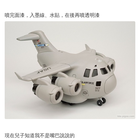
噴完面漆，入墨線、水貼，在後再噴透明漆
現在兒子知道我不是嘴巴說說的