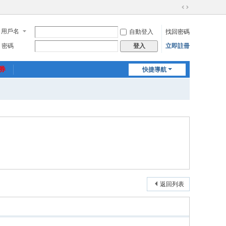
切
換
用戶名
自動登入
找回密碼
到
寬
密碼
立即註冊
登入
版
惠券
快捷導航
返回列表