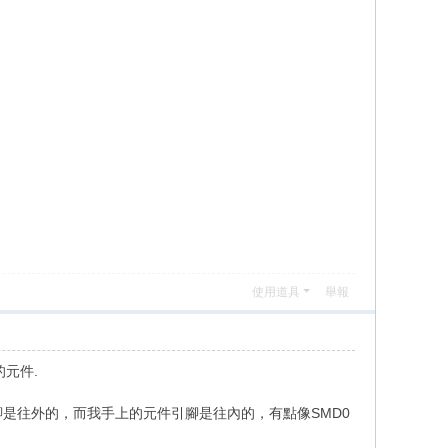
使用道具
舉報
元件.
3的引腳是往外的，而我手上的元件引腳是往內的，有點像SMD0