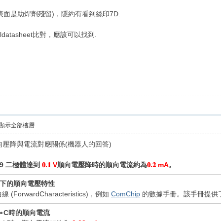
面是助焊劑殘留)，隱約有看到絲印7D.
atasheet比對，應該可以找到.
顯示全部樓層
向壓降與電流對應關係(機器人的回答)
89 二極體達到
𝟎.𝟏 V
順向電壓降時的順向電流約為
𝟎.𝟐 mA
。
溫度下的順向電壓特性
ForwardCharacteristics)，例如
ComChip
的數據手冊。該手冊提供了 𝑇
75∘C時的順向電流