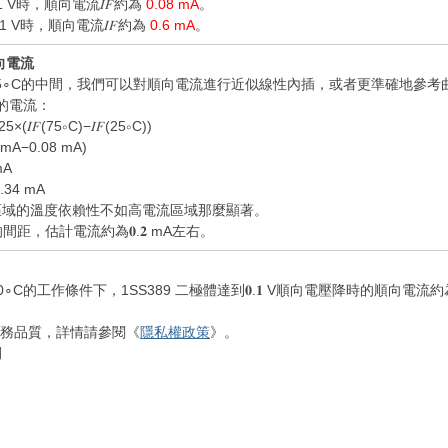
1 V時，順向電流𝐼𝐹約為
0.08 mA
。
.1 V時，順向電流𝐼𝐹約為
0.6 mA
。
順向電流
C和 75∘C的中間，我們可以對順向電流進行近似線性內插，或者更準確地參
的電流：
5×(𝐼𝐹(75∘C)−𝐼𝐹(25∘C))
6 mA−0.08 mA)
mA
0.34 mA
區域的溫度依賴性不如高電流區域那麼顯著。
距，估計電流約為𝟎.𝟐 mA左右。
的工作條件下，1SS389 二極體達到𝟎.𝟏 V順向電壓降時的順向電流約為𝟎
升服務品質，詳情請參閱《
隱私權政策
》。
閉