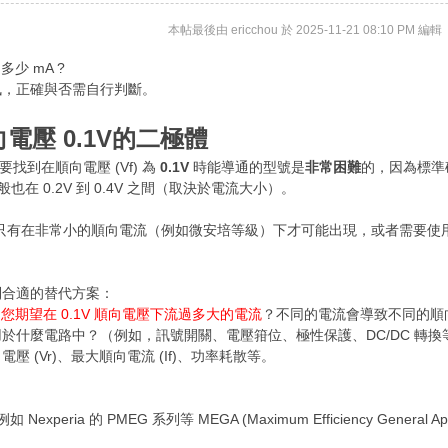
本帖最後由 ericchou 於 2025-11-21 08:10 PM 編輯
多少 mA ?
訊，正確與否需自行判斷。
向電壓 0.1V的二極體
要找到在順向電壓 (Vf) 為
0.1V
時能導通的型號是
非常困難
的，因為標準
電壓一般也在 0.2V 到 0.4V 之間（取決於電流大小）。
常只有在非常小的順向電流（例如微安培等級）下才可能出現，或者需要使用特
到合適的替代方案：
：
您期望在 0.1V 順向電壓下流過多大的電流
？不同的電流會導致不同的順
於什麼電路中？（例如，訊號開關、電壓箝位、極性保護、DC/DC 轉換
壓 (Vr)、最大順向電流 (If)、功率耗散等。
如 Nexperia 的 PMEG 系列等 MEGA (Maximum Efficiency Genera