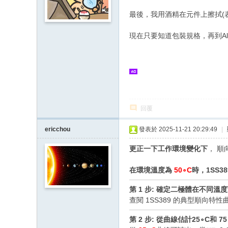
最後，我用酒精在元件上擦拭(表
現在只要知道包裝規格，再到Alld
回覆
ericchou
發表於 2025-11-21 20:29:49
|
更正一下工作環境變化下
， 順
在環境溫度為
50∘C
時，1SS3
第 1 步: 確定二極體在不同
查閱 1SS389 的典型順向特性曲線 (
第 2 步: 從曲線估計25∘C和 