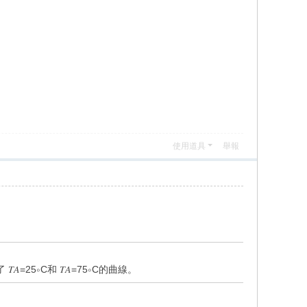
使用道具
舉報
=25∘C和 𝑇𝐴=75∘C的曲線。