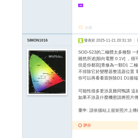
回覆
SIMON1016
發表於 2025-11-21 20:31:10
|
SOD-523的二極體太多種類 
雖然所述[順向電壓 0.1V]
但是你都寫[查修為一顆D1 
不排除它於變壓器整流器位置 
你可以再看看當拆除D1 D1後
可能性很多更涉及雞同鴨講 這
如果不涉及什麼機密請將照片傳
重申: 請依循站上規矩照片上
評分