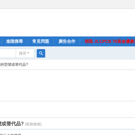
進階搜尋
常見問題
廣告合作
領取 JLCPCB 70美金優
搜尋
搜
極體的型號或替代品?
尋
型號或替代品?
[複製鏈接]