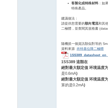
客製化或特殊材料
：如果
特殊產品。
建議做法：
請提供您需要的
順向電流
和其他
二極體，並查閱其規格書 (data
隨機抓一個資訊類似對等的 Small-si
資料來源 :
肖特基位障二極體
1SS389_datasheet_en_
1SS389 這顆在
絕對最大額定值 环境温度为7
是0.6mA
)
絕對最大額定值 环境温度为50
算的是0.2mA
)