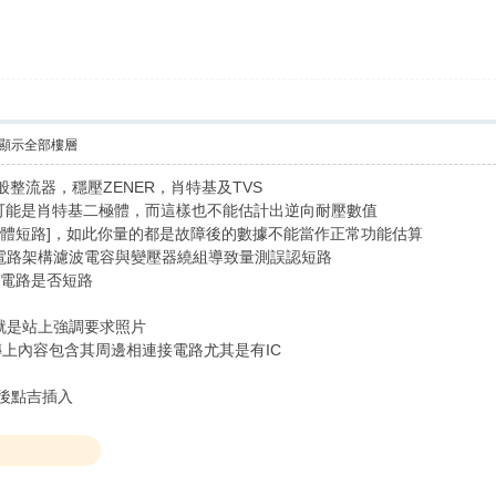
顯示全部樓層
一般整流器，穩壓ZENER，肖特基及TVS
 ，很可能是肖特基二極體，而這樣也不能估計出逆向耐壓數值
二極體短路]，如此你量的都是故障後的數據不能當作正常功能估算
電路架構濾波電容與變壓器繞組導致量測誤認短路
端電路是否短路
就是站上強調要求照片
上內容包含其周邊相連接電路尤其是有IC
傳後點吉插入