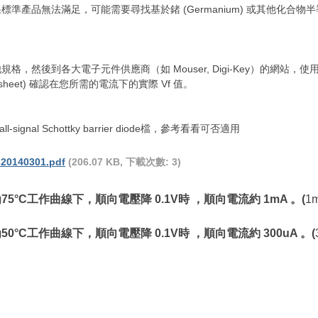
標準產品無法滿足，可能需要尋找基於鍺 (Germanium) 或其他化合物半
規格，然後到各大電子元件供應商（如 Mouser, Digi-Key）的網站，
sheet) 確認在您所需的電流下的實際 Vf 值。
gnal Schottky barrier diode檔，參考看看可否適用
20140301.pdf
(206.07 KB, 下載次數: 3)
5°C工作曲線下，順向電壓降 0.1V時 ，順向電流約 1mA 。(
1
°C工作曲線下，順向電壓降 0.1V時 ，順向電流約 300uA 。
(