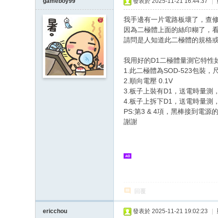
gameboy99
發表於 2025-11-21 16:44:37
|
我手邊有一片電路板壞了，查修為
因為二極體上面的絲印糊了，看
請問是人知道此二極體的規格或
我用好的D1二極體量測它特性如
1.此二極體為SOD-523包裝，尺寸
2.順向電壓 0.1V
3.板子上裝有D1，送電時量測，A
4.板子上拆下D1，送電時量測，A
PS:第3 & 4項，黑棒接到電源
謝謝
回覆
ericchou
發表於 2025-11-21 19:02:23
|