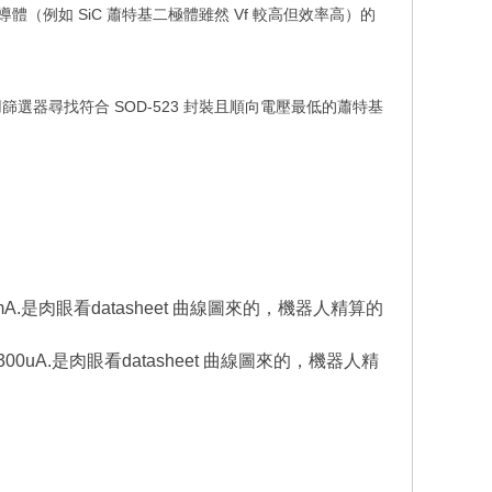
導體（例如 SiC 蕭特基二極體雖然 Vf 較高但效率高）的
使用篩選器尋找符合 SOD-523 封裝且順向電壓最低的蕭特基
mA.是肉眼看datasheet 曲線圖來的，機器人精算的
300uA.是
肉眼
看datasheet 曲線圖來的，機器人
精