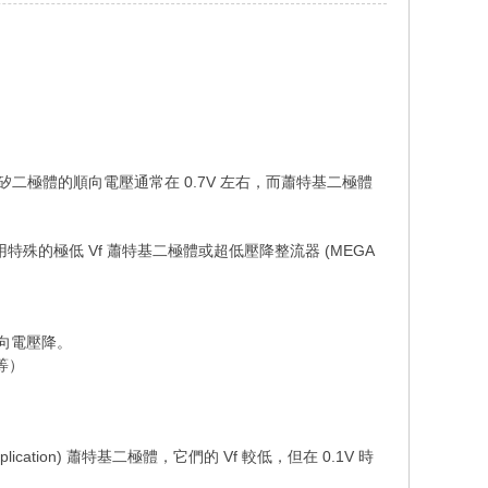
矽二極體的順向電壓通常在 0.7V 左右，而蕭特基二極體
殊的極低 Vf 蕭特基二極體或超低壓降整流器 (MEGA
向電壓降。
等）
l Application) 蕭特基二極體，它們的 Vf 較低，但在 0.1V 時