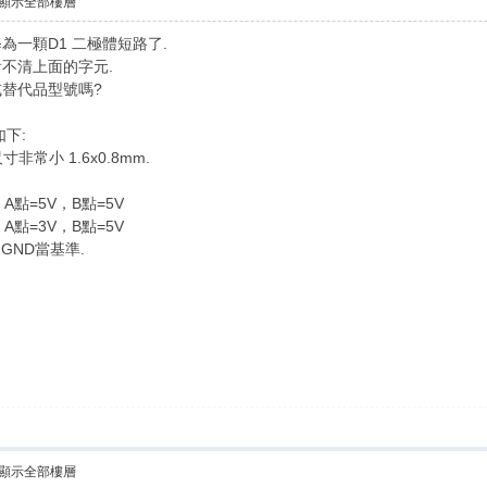
顯示全部樓層
一顆D1 二極體短路了.
不清上面的字元.
替代品型號嗎?
下:
非常小 1.6x0.8mm.
點=5V，B點=5V
點=3V，B點=5V
的GND當基準.
顯示全部樓層