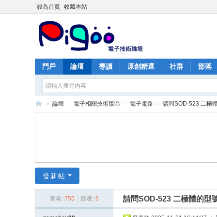
設為首頁
收藏本站
門戶
論壇
導讀
原創精選
社群
部落
»
論壇
›
電子相關技術版區
›
電子電路
›
請問SOD-523 二
PI
G
O
O
痞
發新帖
酷
請問SOD-523 二極體的
查看:
755
|
回覆:
6
網