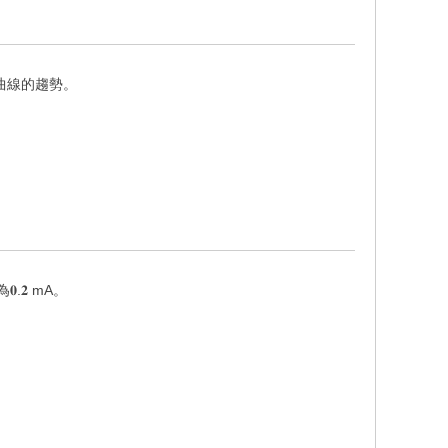
考曲線的趨勢。
.𝟐 mA。