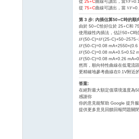
從
25∘C
曲線可讀出，當𝑉𝐹=0.
從
75∘C
曲線可讀出，當 𝑉𝐹=0
第 3 步: 內插估算50∘C時的
由於 50∘C恰好位於 25∘
使用線性內插法，估計50∘C時
𝐼𝐹(50∘C)≈𝐼𝐹(25∘C)+50−2575−2
𝐼𝐹(50∘C)≈0.08 mA+2550×(0.
𝐼𝐹(50∘C)≈0.08 mA+0.5×0.52 
𝐼𝐹(50∘C)≈0.08 mA+0.26 mA=
然而，順向特性曲線在低電流
更精確地參考曲線在0.1V附近的間
答案:
在絕對最大額定值環境溫度為50∘C
感謝你
你的意見能幫助 Google 提
提供更多意見回饋回報問題關