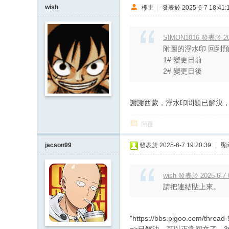
wish
樓主
|
發表於 2025-6-7 18:41:
SIMON1016 發表於 202
附圖的浮水印 回到預設[
1# 變更日前
2# 變更日後
謝謝西蒙，浮水印問題已解決
回覆
jacson99
發表於 2025-6-7 19:20:39
|
顯
wish 發表於 2025-6-7 
請把連結貼上來。
"https://bbs.pigoo.com/thread