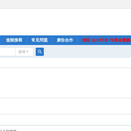
進階搜尋
常見問題
廣告合作
領取 JLCPCB 70美金優
搜尋
搜
尋