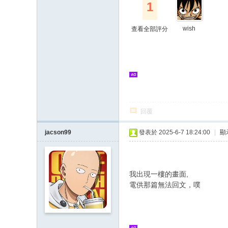
1
wish
查看全部評分
回覆
jacson99
發表於 2025-6-7 18:24:00
|
顯
我出現一樓的畫面,
電供那篇無法回文，噗