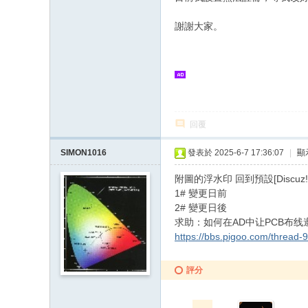
謝謝大家。
回覆
SIMON1016
發表於 2025-6-7 17:36:07
|
顯
附圖的浮水印 回到預設[Discuz
1# 變更日前
2# 變更日後
求助：如何在AD中让PCB布线遵循K
https://bbs.pigoo.com/thread-
評分