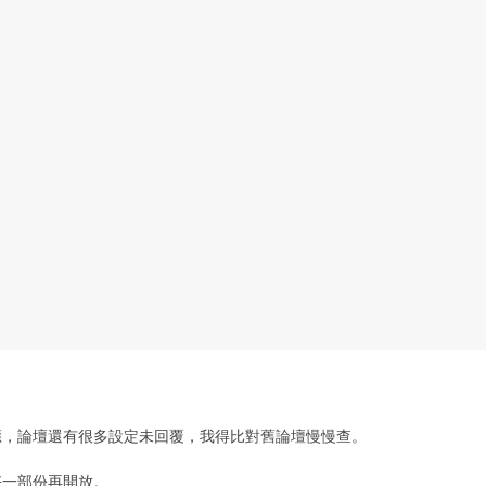
應，論壇還有很多設定未回覆，我得比對舊論壇慢慢查。
好一部份再開放。