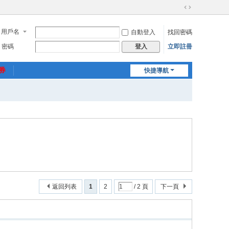
切
換
用戶名
自動登入
找回密碼
到
寬
密碼
立即註冊
登入
版
惠券
快捷導航
返回列表
1
2
/ 2 頁
下一頁