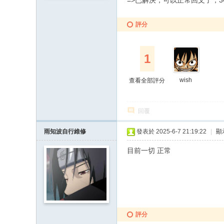
=>已解決，可以正常回文了，3
評分
1
wish
查看全部評分
回覆
雨知波自行維修
發表於 2025-6-7 21:19:22
|
顯
目前一切 正常
評分