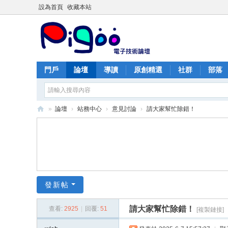
設為首頁
收藏本站
門戶
論壇
導讀
原創精選
社群
部落
»
論壇
›
站務中心
›
意見討論
›
請大家幫忙除錯！
PI
G
O
O
痞
發新帖
酷
請大家幫忙除錯！
查看:
2925
|
回覆:
51
[複製鏈接]
網