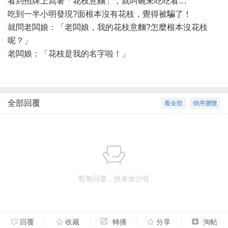
看到招牌上寫著「花枝意麵」，就叫碗來吃吃看…
吃到一半小明發現?面根本沒有花枝，覺得被騙了！
就問老闆娘：「老闆娘，我的花枝意麵?怎麼根本沒花枝
呢？」
老闆娘：「花枝是我的名字啦！」
全部回覆
看全部
倒序瀏覽
暫無回覆，快來搶沙發
回覆
收藏
轉播
分享
淘帖