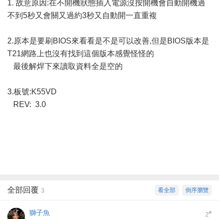
1. 故意原因:在不開機狀態插入電源沒按開機會自動開機過
不到5秒又會關又過約3秒又自動開一直重複
2.原本是要刷BIOS來看看是不是可以改善,但是BIOS版本是
T21網路上也沒有找到這個版本感覺怪怪的
最後解焊下來讀取資料全是空的
3.板號:K55VD
REV: 3.0
全部回覆
看全部
倒序瀏覽
3
獅子魚
#
2