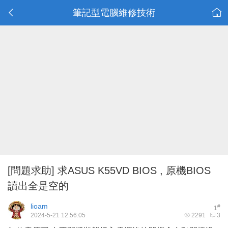
筆記型電腦維修技術
[問題求助]
求ASUS K55VD BIOS , 原機BIOS
讀出全是空的
lioam
#
1
2024-5-21 12:56:05
2291
3