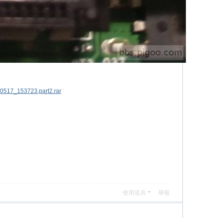
517_153723.part2.rar
使用道具
舉報