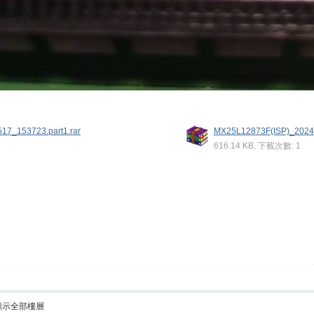
7_153723.part1.rar
MX25L12873F(ISP)_20240
616.14 KB, 下載次數: 1
顯示全部樓層