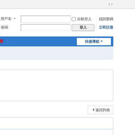
切
換
用戶名
自動登入
找回密碼
到
寬
密碼
立即註冊
登入
版
惠券
快捷導航
返回列表