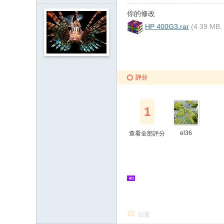
你的修改
HP 400G3.rar
(4.39 MB
評分
1
el36
查看全部評分
回覆