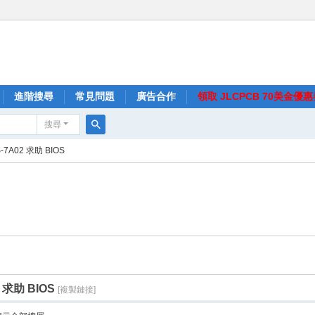
進階搜尋
常見問題
廣告合作
領取 JLCPCB 70美金優
搜尋
搜
-7A02 求助 BIOS
尋
2 求助 BIOS
[複製鏈接]