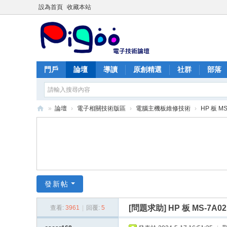
設為首頁
收藏本站
門戶
論壇
導讀
原創精選
社群
部落
»
論壇
›
電子相關技術版區
›
電腦主機板維修技術
›
HP 板 MS
PI
G
O
O
痞
發新帖
酷
[問題求助]
HP 板 MS-7A0
查看:
3961
|
回覆:
5
網