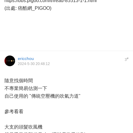
https://bbs.pigoo.com/thread-85513-1-1.html
(出處: 痞酷網_PIGOO)
ericchou
#
3
2024-5-30 20:48:12
隨意找個時間
不專業簡易估測一下
自己使用的 "傳統空壓機的吹氣力道"
參考看看
大支的頭髮吹風機