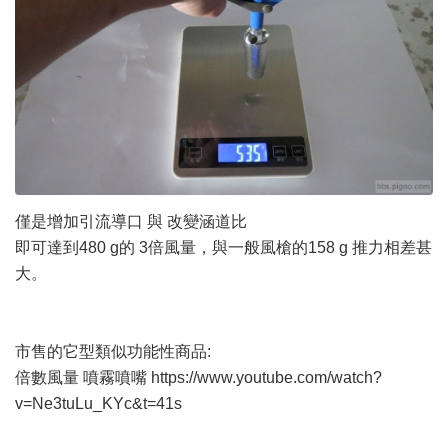
僅是增加引流導口 與 改變涵道比
即可達到480 g的 3倍風量，與一般風槍的158 g 推力相差甚
大。
市售的它型類似功能性商品:
倍數風量 噴霧噴嘴
https://www.youtube.com/watch?
v=Ne3tuLu_KYc&t=41s