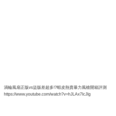
渦輪風扇正版vs盜版差超多!?蝦皮熱賣暴力風槍開箱評測
https://www.youtube.com/watch?v=hJLAx7IcJIg