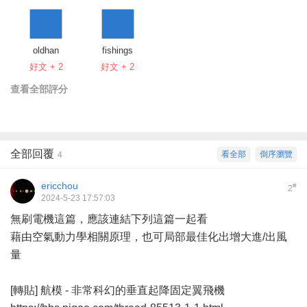
oldhan
fishings
好文 + 2
好文 + 2
查看全部評分
全部回覆
看全部
倒序瀏覽
4
ericchou
#
2
2024-5-23 17:57:03
無刷電機這篇，應該連結下列這篇一起看
藉由空氣動力學相關原理，也可局部最佳化出增大進/出風
量
[轉貼] 航模 - 非常科幻的垂直起降固定翼飛機