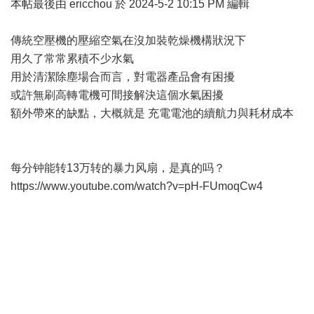
本帖最後由 ericchou 於 2024-5-2 10:15 PM 編輯
傳統空壓機的壓縮空氣在沒加裝乾燥機構狀況下
用久了常常累積不少水氣
用於清潔除塵場合而言，對電器產品會有困擾
或許無刷高轉電機可間接解決這個水氣困擾
額外帶來的缺點，大概就是 充電電池的續航力與耗材成本
每分钟能转13万转的暴力风扇，是真的吗？
https://www.youtube.com/watch?v=pH-FUmoqCw4