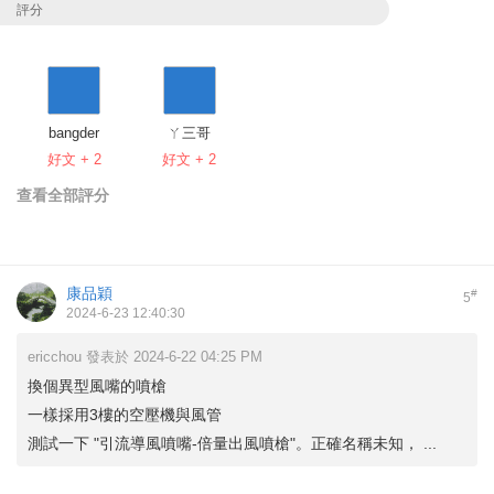
評分
bangder
ㄚ三哥
好文 + 2
好文 + 2
查看全部評分
康品穎
#
5
2024-6-23 12:40:30
ericchou 發表於 2024-6-22 04:25 PM
換個異型風嘴的噴槍
一樣採用3樓的空壓機與風管
測試一下 "引流導風噴嘴-倍量出風噴槍"。正確名稱未知， ...