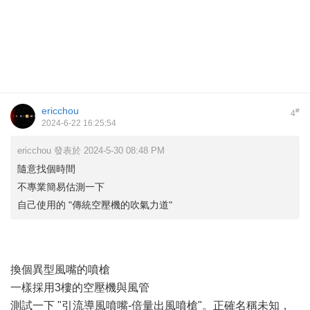
ericchou
#
4
2024-6-22 16:25:54
ericchou 發表於 2024-5-30 08:48 PM
隨意找個時間
不專業簡易估測一下
自己使用的 "傳統空壓機的吹氣力道"
換個異型風嘴的噴槍
一樣採用3樓的空壓機與風管
測試一下 "引流導風噴嘴-倍量出風噴槍"。正確名稱未知，