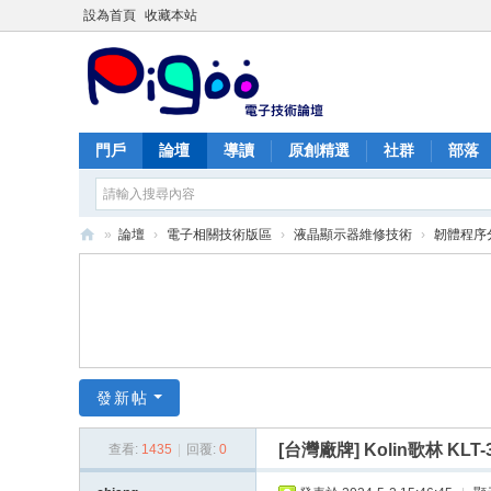
設為首頁
收藏本站
門戶
論壇
導讀
原創精選
社群
部落
»
論壇
›
電子相關技術版區
›
液晶顯示器維修技術
›
韌體程序
PI
G
O
O
痞
發新帖
酷
[台灣廠牌]
Kolin歌林 KL
查看:
1435
|
回覆:
0
網