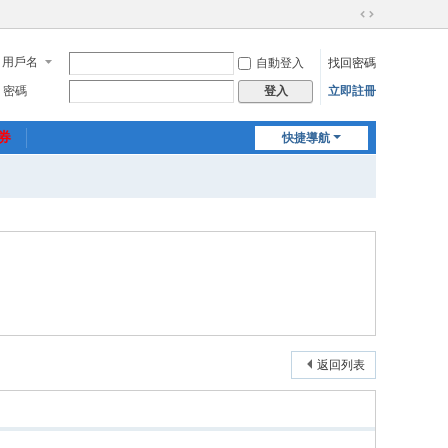
切
換
用戶名
自動登入
找回密碼
到
寬
密碼
立即註冊
登入
版
惠券
快捷導航
返回列表