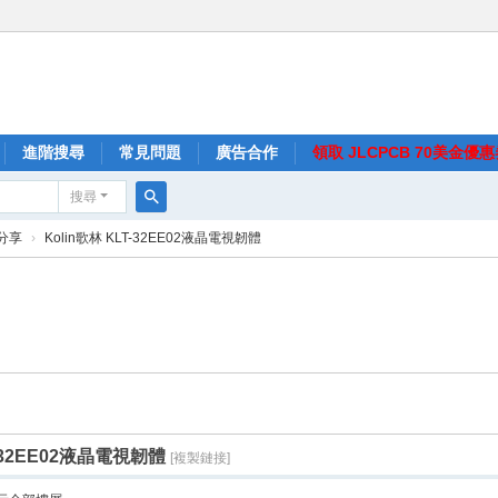
進階搜尋
常見問題
廣告合作
領取 JLCPCB 70美金優
搜尋
搜
分享
›
Kolin歌林 KLT-32EE02液晶電視韌體
尋
T-32EE02液晶電視韌體
[複製鏈接]