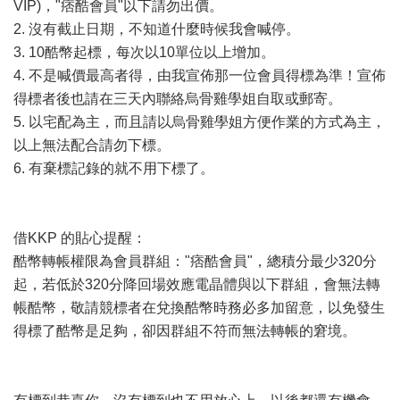
VIP)，"痞酷會員"以下請勿出價。
2. 沒有截止日期，不知道什麼時候我會喊停。
3. 10酷幣起標，每次以10單位以上增加。
4. 不是喊價最高者得，由我宣佈那一位會員得標為準！宣佈
得標者後也請在三天內聯絡烏骨雞學姐自取或郵寄。
5. 以宅配為主，而且請以烏骨雞學姐方便作業的方式為主，
以上無法配合請勿下標。
6. 有棄標記錄的就不用下標了。
借KKP 的貼心提醒：
酷幣轉帳權限為會員群組："痞酷會員"，總積分最少320分
起，若低於320分降回場效應電晶體與以下群組，會無法轉
帳酷幣，敬請競標者在兌換酷幣時務必多加留意，以免發生
得標了酷幣是足夠，卻因群組不符而無法轉帳的窘境。