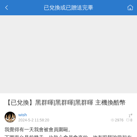
已兌換或已贈送完畢
【已兌換】黑群暉|黑群暉|黑群暉 主機換酷幣
wish
#
1
2024-5-2 11:58:20
2976
8
我覺得有一天我會被會員圍毆。