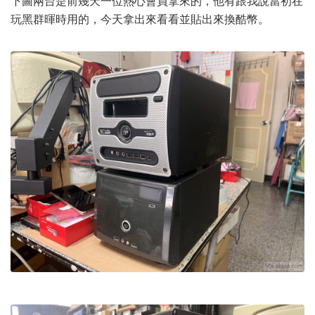
下圖兩台是前幾天一位熱心會員拿來的，他有跟我說當初在
玩黑群暉時用的，今天拿出來看看並貼出來換酷幣。