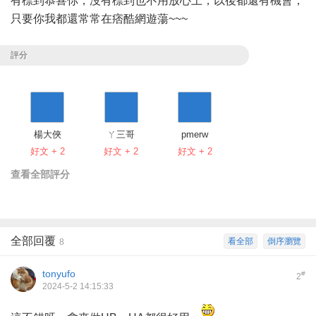
有標到恭喜你，沒有標到也不用放心上，以後都還有機會，
只要你我都還常常在痞酷網遊蕩~~~
評分
楊大俠
ㄚ三哥
pmerw
好文 + 2
好文 + 2
好文 + 2
查看全部評分
全部回覆
看全部
倒序瀏覽
8
tonyufo
#
2
2024-5-2 14:15:33