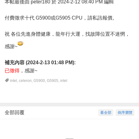
本帖最後由 peter180 於 2024-2-12 08:40 PM 編輯
付費徵求十代 G5900或G5905 CPU，請私訊報價。
祝 各位先進身體健康，龍年行大運，找故障位置不迷惘，
感謝~
補充內容 (2024-2-13 01:48 PM):
已徵得
，感謝~
intel
,
celeron
,
G5900
,
G5905
,
intel
全部回覆
看全部
倒序瀏覽