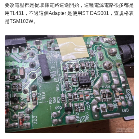
要改電壓都是從取樣電路這邊開始，這種電源電路很多都是
用TL431，不過這個Adapter 是使用ST DAS001，查規格表
是TSM103W。