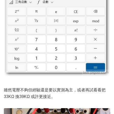
雖然電壓不夠但經驗還是要以實測為主，或者再試看看把
33KΩ 換39KΩ 或許更接近。