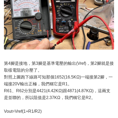
第4腳是接地，第3腳是基準電壓的輸出(Vref)，第2腳就是接
取樣電阻的分壓了。
對照上圖跑下線路可知那個1652(16.5KΩ)一端接第2腳，一
端接20V輸出正極，我們稱它是R1。
R61、R62分別是4421(4.42KΩ)跟4871(4.87KΩ)，這兩支
是並聯的，所以阻值是2.37KΩ，我們稱它是R2。
Vout=Vref(1+R1/R2)