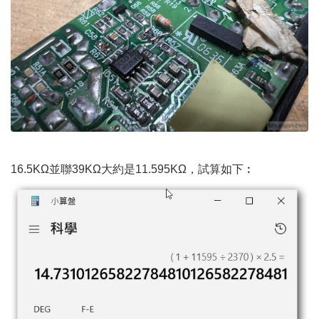
16.5KΩ並聯39KΩ大約是11.595KΩ，試算如下︰