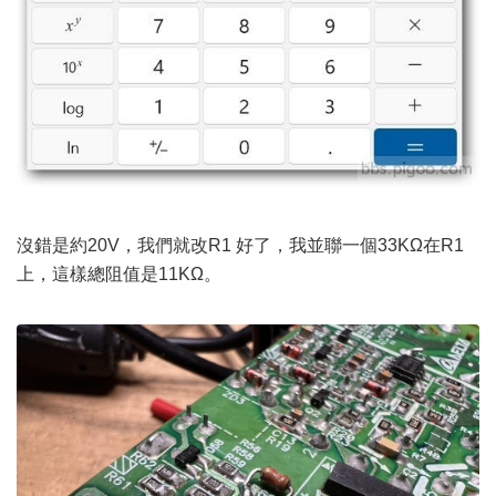
沒錯是約20V，我們就改R1 好了，我並聯一個33KΩ在R1
上，這樣總阻值是11KΩ。