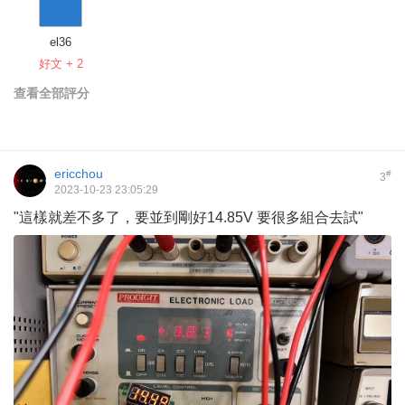
el36
好文 + 2
查看全部評分
ericchou
#
3
2023-10-23 23:05:29
"這樣就差不多了，要並到剛好14.85V 要很多組合去試"