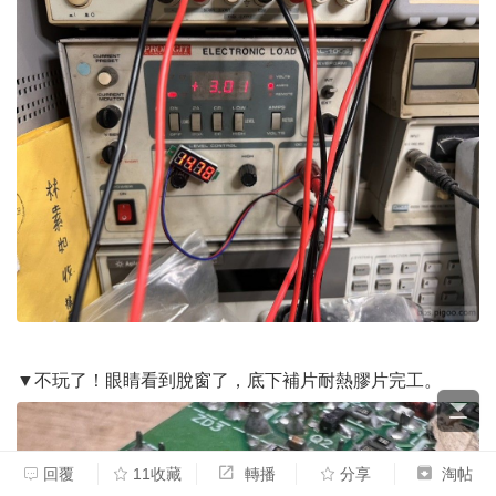
▼不玩了！眼睛看到脫窗了，底下補片耐熱膠片完工。
回覆
11收藏
轉播
分享
淘帖