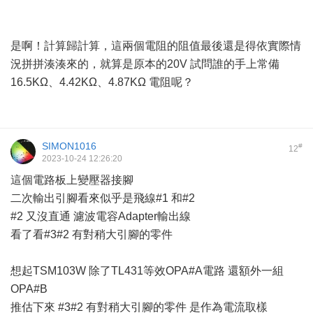
是啊！計算歸計算，這兩個電阻的阻值最後還是得依實際情
況拼拼湊湊來的，就算是原本的20V 試問誰的手上常備
16.5KΩ、4.42KΩ、4.87KΩ 電阻呢？
SIMON1016
#
12
2023-10-24 12:26:20
這個電路板上變壓器接腳
二次輸出引腳看來似乎是飛線#1 和#2
#2 又沒直通 濾波電容Adapter輸出線
看了看#3#2 有對稍大引腳的零件
想起TSM103W 除了TL431等效OPA#A電路 還額外一組
OPA#B
推估下來 #3#2 有對稍大引腳的零件 是作為電流取樣