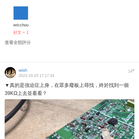
ericchou
好文 + 1
查看全部評分
wish
#
14
2023-10-25 17:17:34
▼真的是強迫症上身，在眾多廢板上尋找，終於找到一個
39KΩ上去並看看？