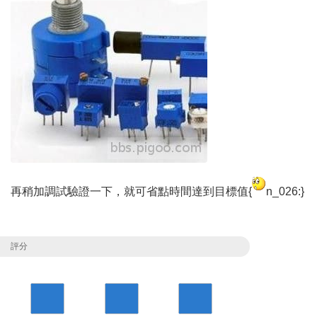
再稍加調試驗證一下，就可省點時間達到目標值{
n_026:}
評分