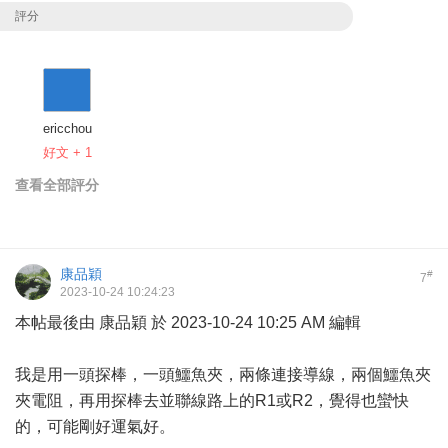
評分
ericchou
好文 + 1
查看全部評分
康品穎
#
7
2023-10-24 10:24:23
本帖最後由 康品穎 於 2023-10-24 10:25 AM 編輯
我是用一頭探棒，一頭鱷魚夾，兩條連接導線，兩個鱷魚夾
夾電阻，再用探棒去並聯線路上的R1或R2，覺得也蠻快
的，可能剛好運氣好。