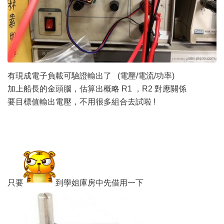
有現成電子負載可驗證輸出了 (電壓/電流/功率)
加上船長的金頭腦，估算出概略 R1 ，R2 對應關係
要目標值輸出電壓，不用很多組合去試啦 !
只要
到學姐庫房中先借用一下