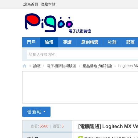
設為首頁
收藏本站
門戶
論壇
導讀
原創精選
社群
部落
»
論壇
›
電子相關技術版區
›
產品構造拆解討論
›
Logitech 
PI
G
O
O
痞
發新帖
酷
[電腦週邊]
Logitech MX V
查看:
5560
|
回覆:
6
網