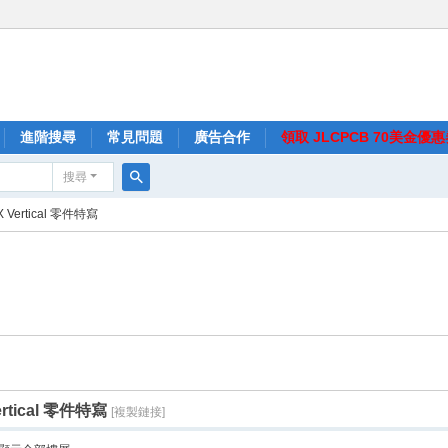
進階搜尋
常見問題
廣告合作
領取 JLCPCB 70美金優
搜尋
搜
MX Vertical 零件特寫
尋
ertical 零件特寫
[複製鏈接]