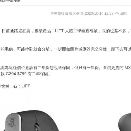
顯示全部樓層
本帖最後由 楊大俠 於 2023-10-14 12:59 PM 編輯
目前通路還在賣，後續產品：LIFT 人體工學垂直滑鼠，長的也差不多
離的毛病，可能摔到就會分離，一拆開如圖片感應器完全分離，壓下去可
種價位應該有二年保想說送保固，但只有一年保。查詢更貴的 MX Mast
G304 $799 有二年保固。
ical，右：LIFT