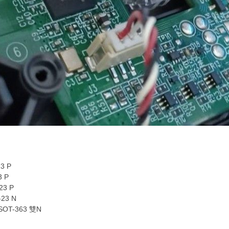
3 P
 P
23 P
23 N
OT-363 雙N