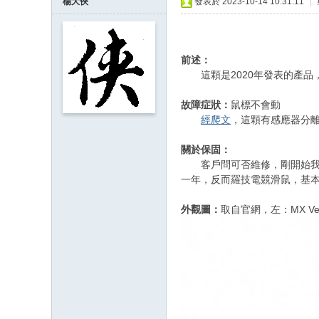
楊大俠
發表於 2023-10-14 10:31:11
|
前述：
這顆是2020年發表的產品，
故障症狀：
鼠標不會動
經爬文
，這顆有感應器分
關於保固：
客戶問可否維修，剛開始我認為這
一年，反而羅技電競滑鼠，基本款 
外觀圖：
取自官網，左：MX Vert