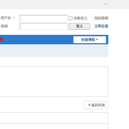
切
換
用戶名
自動登入
找回密碼
到
寬
密碼
立即註冊
登入
版
惠券
快捷導航
返回列表