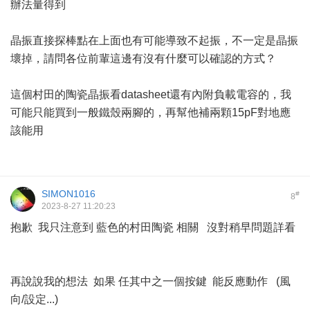
辦法量得到
晶振直接探棒點在上面也有可能導致不起振，不一定是晶振
壞掉，請問各位前輩這邊有沒有什麼可以確認的方式？
這個村田的陶瓷晶振看datasheet還有內附負載電容的，我
可能只能買到一般鐵殼兩腳的，再幫他補兩顆15pF對地應
該能用
SIMON1016
#
8
2023-8-27 11:20:23
抱歉 我只注意到 藍色的村田陶瓷 相關 沒對稍早問題詳看
再說說我的想法 如果 任其中之一個按鍵 能反應動作 (風
向/設定...)