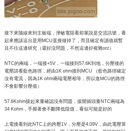
接下來隨線來到主板端，溼敏電阻看前輩說是交流訊號，看
起來應該這台是用MCU直接做掉了，而且確定有讀值就暫
且不往這邊研究（還好沒問題，不然這邊好複雜orz）
NTC的兩端，一端接+5V，一端接到57.6K到地，分壓後的
電壓請看藍色路徑，經由1K ohm接到MCU （藍色路徑確定
沒有電流，因為1K ohm兩端電壓相等，所以進MCU的路徑
不會影響分壓值）
57.6Kohm拔起來量確認沒有問題，拔開插頭量NTC兩端為
34 Kohm，手握著會不斷降低阻值，看似可能是好的
上電後看到此NTC上的跨壓1V，分壓是4.09V，由此電壓算