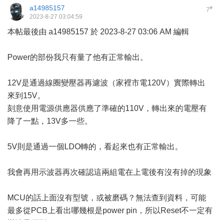
a14985157
#
7
2023-8-27 03:04:59
本帖最後由 a14985157 於 2023-8-27 03:06 AM 編輯
Power的部份我只有量了他有正常輸出。
12V是通過線圈變壓器再濾波（家裡市電120V）實際轉出
來到15V。
刻意使用電源供應器供應了準確的110V，轉出來的電壓有
降了一點，13V多一些。
5V則是通過一個LDO轉的，看起來也有正常輸出。
我會再用示波器再次確認這兩組電在上電後有沒有掉的現象
MCU的話上面沒有型號，或被磨碼？無法查到資料，可能
最多從PCB上看出哪幾根是power pin，所以Reset不一定有