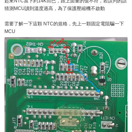
起來NTC當下約14K而已，跟上面量的值不符，若誤判的話
猜測MCU讀到溫度過高，為了保護壓縮機不啟動
需要了解一下這顆 NTC的規格，先上一顆固定電阻騙一下
MCU