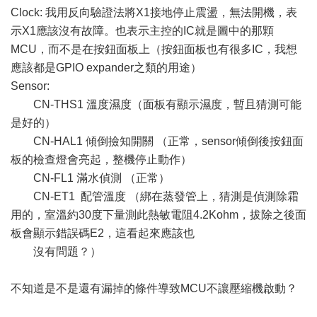
Clock: 我用反向驗證法將X1接地停止震盪，無法開機，表
示X1應該沒有故障。也表示主控的IC就是圖中的那顆
MCU，而不是在按鈕面板上（按鈕面板也有很多IC，我想
應該都是GPIO expander之類的用途）
Sensor:
CN-THS1 溫度濕度（面板有顯示濕度，暫且猜測可能
是好的）
CN-HAL1 傾倒撿知開關 （正常，sensor傾倒後按鈕面
板的檢查燈會亮起，整機停止動作）
CN-FL1 滿水偵測 （正常）
CN-ET1 配管溫度 （綁在蒸發管上，猜測是偵測除霜
用的，室溫約30度下量測此熱敏電阻4.2Kohm，拔除之後面
板會顯示錯誤碼E2，這看起來應該也
沒有問題？）
不知道是不是還有漏掉的條件導致MCU不讓壓縮機啟動？