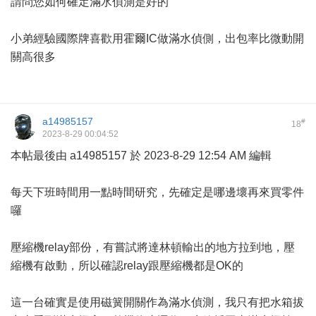
請問您如何確定滿水偵測是好的
小弟經驗國際牌喜歡用霍爾IC做滿水偵側，出包率比微動開
關高很多
a14985157
#
18
2023-8-29 00:04:52
本帖最後由 a14985157 於 2023-8-29 12:54 AM 編輯
每天下班時間用一點時間研究，先確定是哪邊壞再來買零件
囉
壓縮機relay部份，有嘗試將達林頓輸出的地方拉到地，壓
縮機有啟動，所以確認relay跟壓縮機都是OK的
這一台確實是使用磁簧開關作為滿水偵測，我只有把水箱拔