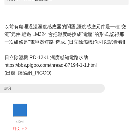
以前有處理過溫溼度感應器的問題,溼度感應元件是一種"交
流"元件,經過 LM324 會把濕度轉換成"電壓"的形式,記得那
一次維修是"電容器短路"造成. (日立除濕機)你可以試看看!!
日立除濕機 RD-12KL 濕度感知電路求助
https://bbs.pigoo.com/thread-87194-1-1.html
(出處: 痞酷網_PIGOO)
評分
el36
好文 + 2