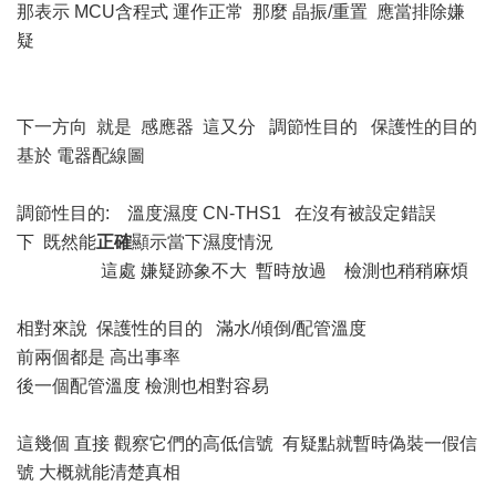
那表示 MCU含程式 運作正常 那麼 晶振/重置 應當排除嫌
疑
下一方向 就是 感應器 這又分 調節性目的 保護性的目的
基於 電器配線圖
調節性目的: 溫度濕度 CN-THS1 在沒有被設定錯誤
下 既然能
正確
顯示當下濕度情況
這處 嫌疑跡象不大 暫時放過 檢測也稍稍麻煩
相對來說 保護性的目的 滿水/傾倒/配管溫度
前兩個都是 高出事率
後一個配管溫度 檢測也相對容易
這幾個 直接 觀察它們的高低信號 有疑點就暫時偽裝一假信
號 大概就能清楚真相