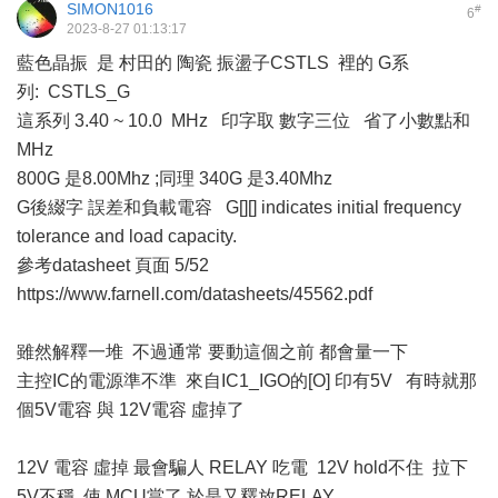
SIMON1016
#
6
2023-8-27 01:13:17
藍色晶振 是 村田的 陶瓷 振盪子CSTLS 裡的 G系
列: CSTLS_G
這系列 3.40 ~ 10.0 MHz 印字取 數字三位 省了小數點和
MHz
800G 是8.00Mhz ;同理 340G 是3.40Mhz
G後綴字 誤差和負載電容 G[][] indicates initial frequency
tolerance and load capacity.
參考datasheet 頁面 5/52
https://www.farnell.com/datasheets/45562.pdf
雖然解釋一堆 不過通常 要動這個之前 都會量一下
主控IC的電源準不準 來自IC1_IGO的[O] 印有5V 有時就那
個5V電容 與 12V電容 虛掉了
12V 電容 虛掉 最會騙人 RELAY 吃電 12V hold不住 拉下
5V不穩 使 MCU當了 於是又釋放RELAY