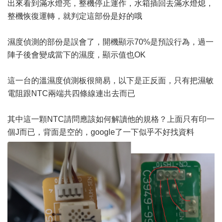
出來看到滿水燈亮，整機停止運作，水箱插回去滿水燈熄，
整機恢復運轉，就判定這部份是好的哦
濕度偵測的部份是誤會了，開機顯示70%是預設行為，過一
陣子後會變成當下的濕度，顯示值也OK
這一台的溫濕度偵測板很簡易，以下是正反面，只有把濕敏
電阻跟NTC兩端共四條線連出去而已
其中這一顆NTC請問應該如何解讀他的規格？上面只有印一
個J而已，背面是空的，google了一下似乎不好找資料