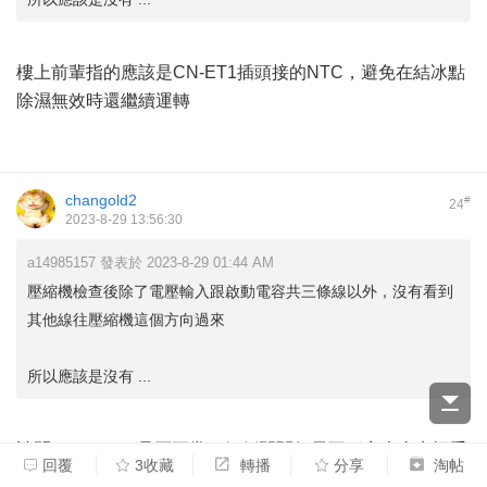
樓上前輩指的應該是CN-ET1插頭接的NTC，避免在結冰點
除濕無效時還繼續運轉
changold2
#
24
2023-8-29 13:56:30
a14985157 發表於 2023-8-29 01:44 AM
壓縮機檢查後除了電壓輸入跟啟動電容共三條線以外，沒有看到
其他線往壓縮機這個方向過來
所以應該是沒有 ...
請問CN-HALL1是否正常，傾倒開關如果不穩定也會出怪手
回覆
3收藏
轉播
分享
淘帖