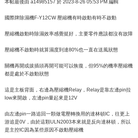
本帖最後由 a14985157 於 2023-8-26 05:53 PM 編輯
國際牌除濕機F-Y12CW 壓縮機有時啟動有時不啟動
壓縮機啟動時除濕效率感覺挺好，主要零件應該都沒有故障
壓縮機不啟動時就算濕度到達80%也一直在送風狀態
關機再開或拔插頭再開可能可以恢復，但95%的機率壓縮機
都是處於不啟動狀態
這是主板背面，右邊為壓縮機Relay，Relay是靠左邊pin拉
low來開啟，左邊pin量起來是12V
由左邊pin一路追回一顆做電壓轉換用的達林頓IC，往更上
游追是0V，由於這顆ULN2003本來就是反向達林頓，所以
是主控IC因為某些原因不啟動壓縮機