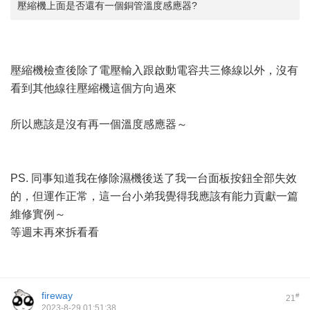
壓縮機上面是否還有一個銅管溫度感應器?
壓縮機檢查後除了電壓輸入跟啟動電容共三條線以外，沒有
看到其他線往壓縮機這個方向過來
所以應該是沒有再一個溫度感應器～
PS. 同事知道我在修除濕機後送了我一台面板按鈕全部失效
的，但運作正常，這一台小弟我覺得我應該有能力貢獻一篇
維修實例～
等週末再來拆看看
fireway
#
21
2023-8-29 01:51:38