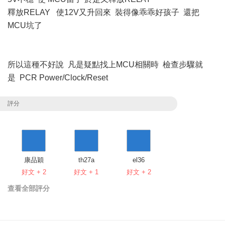
釋放RELAY 使12V又升回來 裝得像乖乖好孩子 還把
MCU坑了
所以這種不好說 凡是疑點找上MCU相關時 檢查步驟就
是 PCR Power/Clock/Reset
評分
康品穎
th27a
el36
好文 + 2
好文 + 1
好文 + 2
查看全部評分