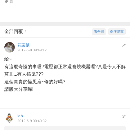
扇
全部回覆
看全部
倒序瀏覽
2
花栗鼠
#
2
2012-6-8 09:49:12
蛤~
有這麼奇怪的事喔?電壓都正常還會燒機器喔?真是令人不解
莫非...有人搞鬼???
這個貴貴的怪風扇~修的好嗎?
請版大分享囉!
idh
#
3
2012-6-9 00:40:32