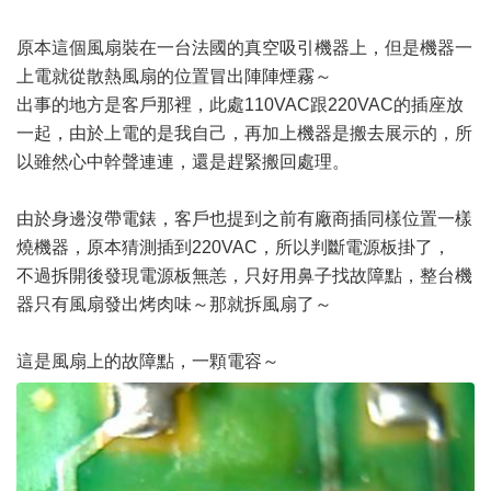
原本這個風扇裝在一台法國的真空吸引機器上，但是機器一
上電就從散熱風扇的位置冒出陣陣煙霧～
出事的地方是客戶那裡，此處110VAC跟220VAC的插座放
一起，由於上電的是我自己，再加上機器是搬去展示的，所
以雖然心中幹聲連連，還是趕緊搬回處理。
由於身邊沒帶電錶，客戶也提到之前有廠商插同樣位置一樣
燒機器，原本猜測插到220VAC，所以判斷電源板掛了，
不過拆開後發現電源板無恙，只好用鼻子找故障點，整台機
器只有風扇發出烤肉味～那就拆風扇了～
這是風扇上的故障點，一顆電容～