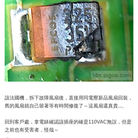
該法國機，拆下故障風扇後，直接用同電壓新品風扇回裝，
舊的風扇就自己留著等有時間修復了～這風扇還真貴...。
回到客戶處，拿電錶確認該插座的確是110VAC無誤，但是
之前也有受害者，怪哉～