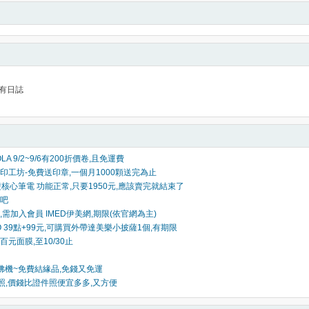
有日誌
LA 9/2~9/6有200折價卷,且免運費
印工坊-免費送印章,一個月1000顆送完為止
1 雙核心筆電 功能正常,只要1950元,應該賣完就結束了
吧
需加入會員 IMED伊美網,期限(依官網為主)
GO 39點+99元,可購買外帶達美樂小披薩1個,有期限
元面膜,至10/30止
佛機~免費結緣品,免錢又免運
頭照,價錢比證件照便宜多多,又方便