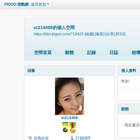
PIGOO 痞酷網
返回首頁
et214488的個人空間
https://bbs.pigoo.com/?10425
[收藏]
[複製]
[分享]
[RSS]
空間首頁
動態
記錄
日誌
相
頭像
個人資料
性別
動態
et214488
現在還沒
加爲好友
打個招呼