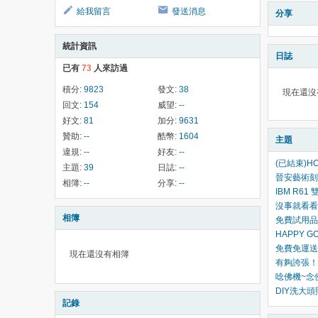
給我留言
發送消息
分享
統計資訊
日誌
已有
73
人來訪過
積分:
9823
發文:
38
現在還沒
回文:
154
威望:
--
好文:
81
加分:
9631
贊助:
--
酷幣:
1604
主題
違規:
--
好友:
--
(已結束)HO
主題:
39
日誌:
--
晉安藝術刻
相簿:
--
分享:
--
IBM R6
沒事就看看
相簿
免費試用品,
HAPPY 
免費免運送百
現在還沒有相簿
有夠誇張！
唸佛機~念
DIY洗大
記錄