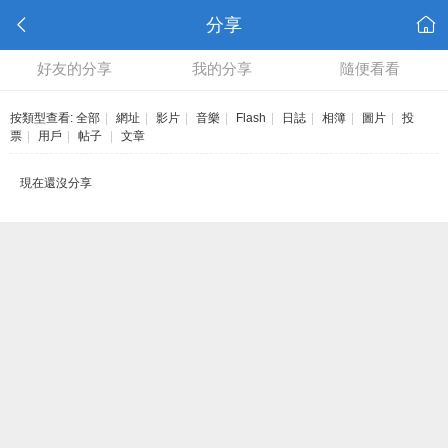
分享
好友的分享
我的分享
隨便看看
按類型查看:
全部
|
網址
|
影片
|
音樂
|
Flash
|
日誌
|
相簿
|
圖片
|
投
票
|
用戶
|
帖子
|
文章
現在還沒分享