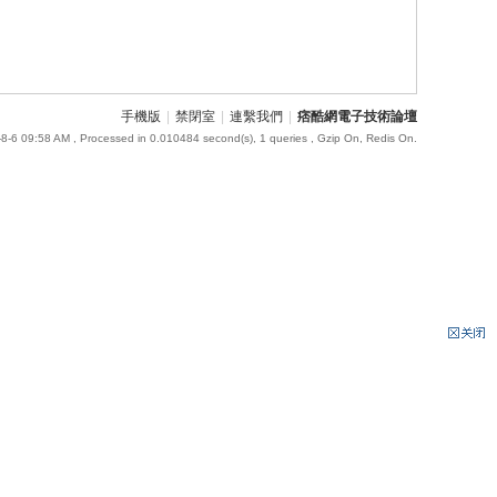
手機版
|
禁閉室
|
連繫我們
|
痞酷網電子技術論壇
8-6 09:58 AM
, Processed in 0.010484 second(s), 1 queries , Gzip On, Redis On.