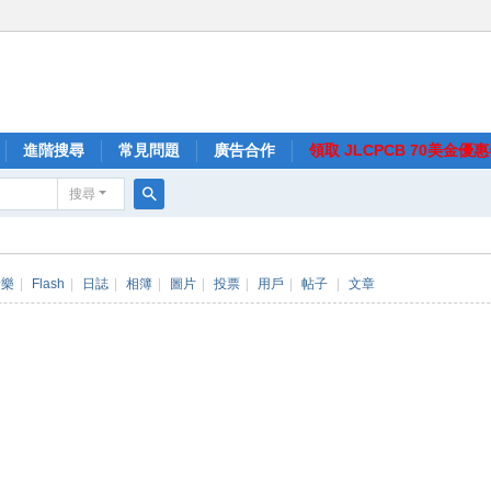
進階搜尋
常見問題
廣告合作
領取 JLCPCB 70美金優
搜尋
搜
尋
音樂
|
Flash
|
日誌
|
相簿
|
圖片
|
投票
|
用戶
|
帖子
|
文章