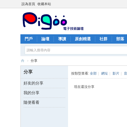
設為首頁
收藏本站
門戶
論壇
導讀
原創精選
社群
部落
›
分享
PI
分享
按類型查看:
全部
|
網址
|
影片
|
G
好友的分享
O
現在還沒分享
我的分享
O
痞
隨便看看
酷
網