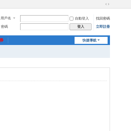
切
換
用戶名
自動登入
找回密碼
到
寬
密碼
立即註冊
登入
版
惠券
快捷導航