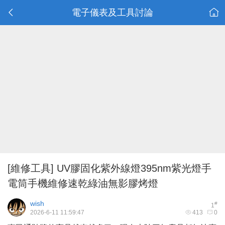
電子儀表及工具討論
[維修工具]
UV膠固化紫外線燈395nm紫光燈手
電筒手機維修速乾綠油無影膠烤燈
wish
#
1
2026-6-11 11:59:47
413
0