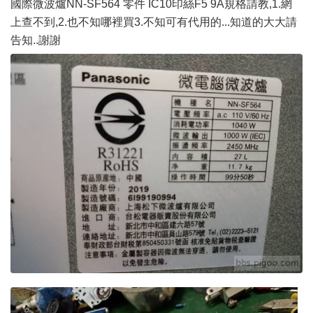
國際微波爐NN-SF564 零件 IC10印絲F5 9A規格請教,1.網
上查不到,2.也不知哪裡買3.不知可有代用的...知道的大大請
告知..謝謝