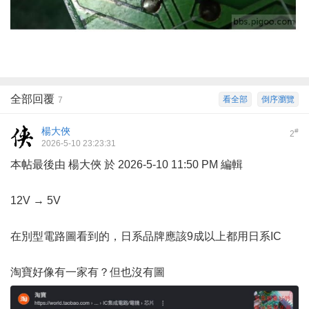
全部回覆
看全部
倒序瀏覽
7
楊大俠
#
2
2026-5-10 23:23:31
本帖最後由 楊大俠 於 2026-5-10 11:50 PM 編輯
12V → 5V
在別型電路圖看到的，日系品牌應該9成以上都用日系IC
淘寶好像有一家有？但也沒有圖