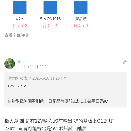
bv2ck
SIMON1016
康品穎
好文 + 2
好文 + 2
好文 + 2
查看全部評分
正一
#
3
2026-5-11 11:44:49
楊大俠 發表於 2026-5-10 11:23 PM
12V → 5V
在別型電路圖看到的，日系品牌應該9成以上都用日系IC
楊大;謝謝,是有12V輸入,沒有輸出,我的基板上C12也是
22uf/16v,有可能輸出是5V..我試試...謝謝