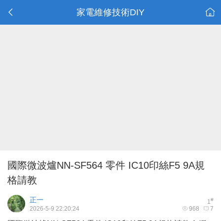
家電維修技術DIY
國際微波爐NN-SF564 零件 IC10印絲F5 9A規
格請教
正一
#
1
2026-5-9 22:20:24
968
7