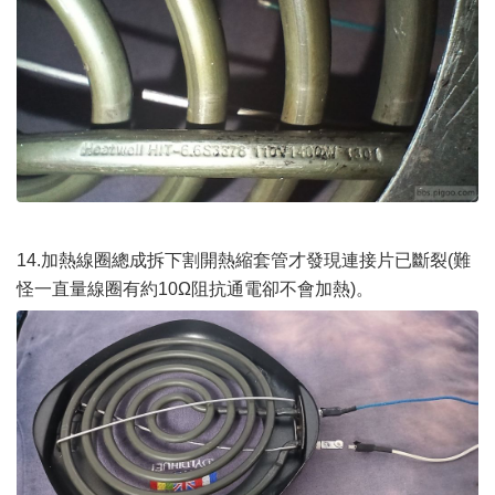
14.加熱線圈總成拆下割開熱縮套管才發現連接片已斷裂(難
怪一直量線圈有約10Ω阻抗通電卻不會加熱)。