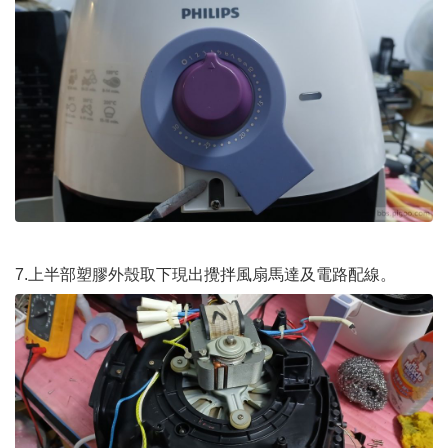
7.上半部塑膠外殼取下現出攪拌風扇馬達及電路配線。