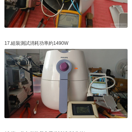
17.組裝測試消耗功率約1490W