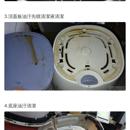
3.頂蓋板油汙先噴清潔液清潔
4.底座油汙清潔