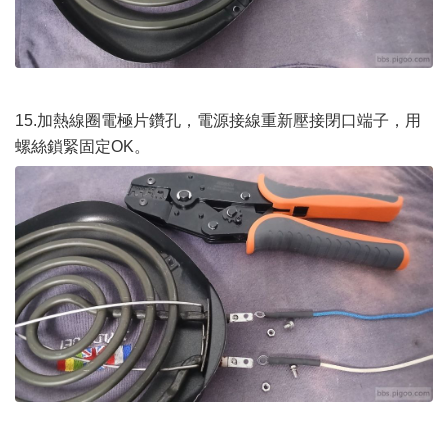
15.加熱線圈電極片鑽孔，電源接線重新壓接閉口端子，用
螺絲鎖緊固定OK。