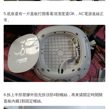
5.底座還有一片蓋板打開看看清潔度還OK，AC電源進線正
常。
6.拆上半部塑膠外殼先拆頂部4顆螺絲，再來撬開定時開關
蓋板內藏1顆固定螺絲。