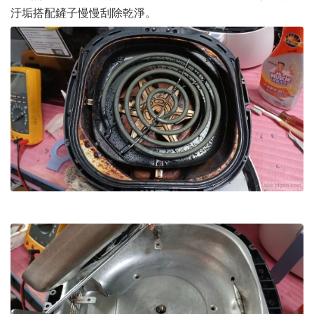
汙垢搭配鏟子慢慢刮除乾淨。