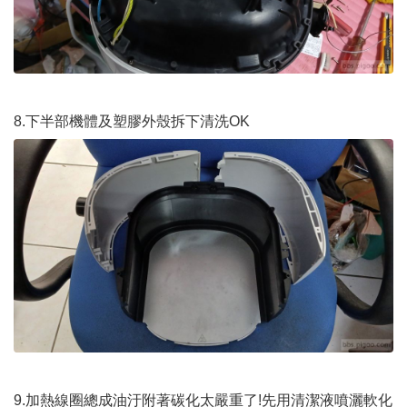
8.下半部機體及塑膠外殼拆下清洗OK
9.加熱線圈總成油汙附著碳化太嚴重了!先用清潔液噴灑軟化