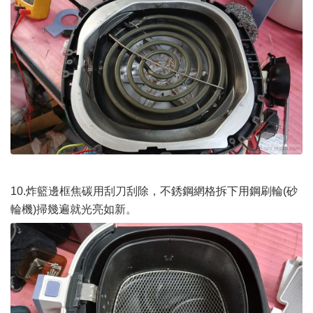
10.炸籃邊框焦碳用刮刀刮除，不銹鋼網格拆下用鋼刷輪(砂
輪機)掃幾遍就光亮如新。