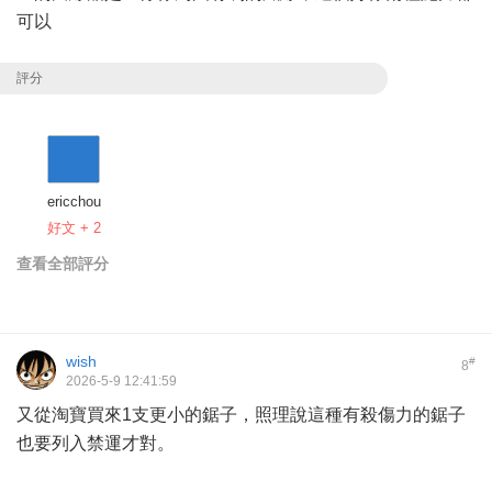
可以
評分
ericchou
好文 + 2
查看全部評分
wish
#
8
2026-5-9 12:41:59
又從淘寶買來1支更小的鋸子，照理說這種有殺傷力的鋸子
也要列入禁運才對。