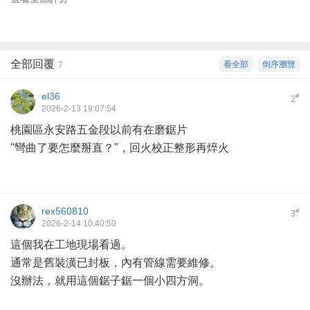
全部回覆
看全部
倒序瀏覽
7
el36
#
2
2026-2-13 19:07:54
桃園區永安路五金段以前有在磨鋸片
"彎曲了要怎麼掰直？"，回火校正整形再焠火
rex560810
#
3
2026-2-14 10:40:50
這個我在工地現場看過。
通常是舊裝潢已封板，內有管線需要維修。
沒辦法，就用這個鋸子鋸一個小四方洞。