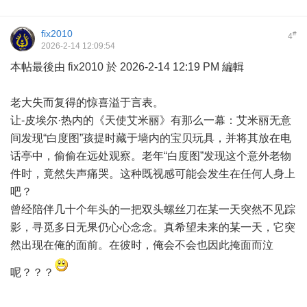
fix2010
#
4
2026-2-14 12:09:54
本帖最後由 fix2010 於 2026-2-14 12:19 PM 編輯
老大失而复得的惊喜溢于言表。
让-皮埃尔·热内的《天使艾米丽》有那么一幕：艾米丽无意
间发现“白度图”孩提时藏于墙内的宝贝玩具，并将其放在电
话亭中，偷偷在远处观察。老年“白度图”发现这个意外老物
件时，竟然失声痛哭。这种既视感可能会发生在任何人身上
吧？
曾经陪伴几十个年头的一把双头螺丝刀在某一天突然不见踪
影，寻觅多日无果仍心心念念。真希望未来的某一天，它突
然出现在俺的面前。在彼时，俺会不会也因此掩面而泣
呢？？？