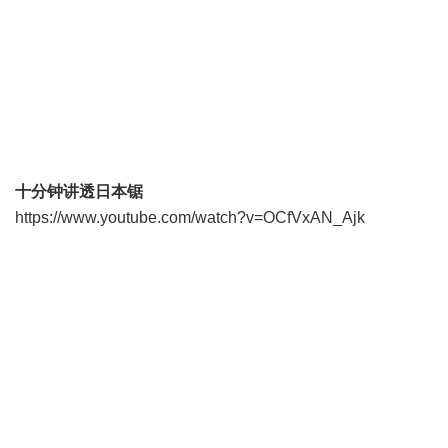
十分钟讲透日本锯
https://www.youtube.com/watch?v=OCfVxAN_Ajk