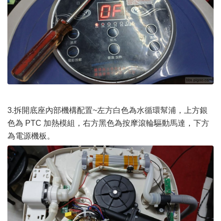
3.拆開底座內部機構配置~左方白色為水循環幫浦，上方銀
色為 PTC 加熱模組，右方黑色為按摩滾輪驅動馬達，下方
為電源機板。