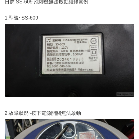
日虎 SS-609 泡腳機無法啟動維修實例
1.型號~SS-609
2.故障狀況~按下電源開關無法啟動