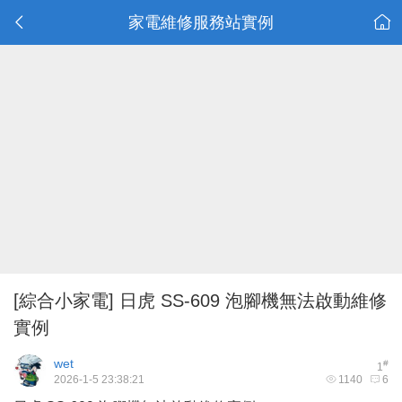
家電維修服務站實例
[綜合小家電]
日虎 SS-609 泡腳機無法啟動維修
實例
wet
#
1
2026-1-5 23:38:21
1140
6