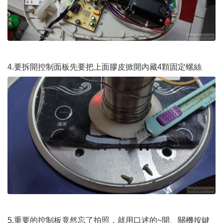
4.要拆開控制面板先要把上面膠皮掀開內藏4顆固定螺絲
5.重要的控制板竟然忘了拍照，就用口述的~開、關機按鍵