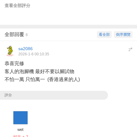
查看全部評分
全部回覆
看全部
倒序瀏覽
6
sa2086
#
2
2026-1-6 00:10:35
恭喜完修
客人的泡腳機 最好不要以腳試物
不怕一萬 只怕萬一 (香港過來的人)
評分
wet
好文 + 2