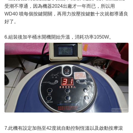
受潮不導通，因為機器2024出廠才一年而已，所以用
WD40 噴每個按鍵開關，再用力按壓按鍵數十次就都導通良
好了。
6.組裝後加半桶水開機開始升溫，消耗功率1050W。
7.此機有設定加熱至42度就自動控制恆溫以及啟動按摩滾