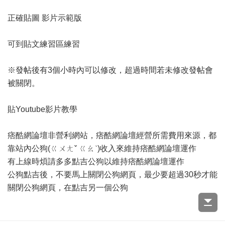
正確貼圖 影片示範版
可到
貼文練習區
練習
※發帖後有3個小時內可以修改，超過時間若未修改發帖會
被關閉。
貼Youtube影片教學
痞酷網論壇非營利網站，痞酷網論壇經營所需費用來源，都
靠站內公狗(ㄍㄨㄤˇ ㄍㄠˋ)收入來維持痞酷網論壇運作
有上線時煩請多多點吉公狗以維持痞酷網論壇運作
公狗點吉後，不要馬上關閉公狗網頁，最少要超過30秒才能
關閉公狗網頁，在點吉另一個公狗