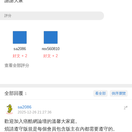
謝謝大家
評分
sa2086
rex560810
好文 + 2
好文 + 2
查看全部評分
全部回覆
看全部
倒序瀏覽
1
sa2086
#
2
2025-12-26 21:27:36
歡迎加入
痞酷網論壇
的溫馨大家庭。
煩請遵守版規是每個會員包含版主在內都需要遵守的。