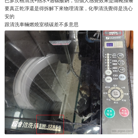
已多次槽清洗+熱水+過碳酸鈉，但個人感覺效果是隔靴搔癢
要真正乾淨還是得拆解下來物理清潔，化學清洗覺得是洗心
安的
跟清洗車輛燃燒室積碳差不多意思