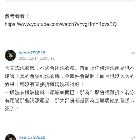
參考看看！
https://www.youtube.com/watch?v=vgHmY4pvsEQ
heero750528
#
5
2025-12-14 15:55:12
直立式洗衣機，不適合用洗衣粉、市面上任何清洗產品也不
建議！真的會傷到洗衣機，金屬件會腐蝕！而且也沒太大的
效果！都沒有直接拆機清洗來得好！
一般洗衣機波輪就一顆螺絲而已！那為什麼會很難拆？若你
有用過那些清潔產品，那大部份都是因為金屬腐蝕的關係卡
死了！
heero750528
#
6