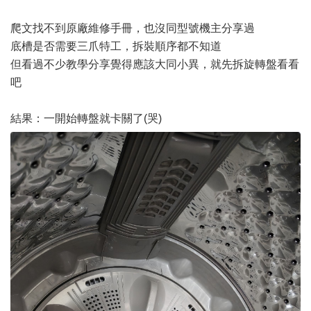
爬文找不到原廠維修手冊，也沒同型號機主分享過
底槽是否需要三爪特工，拆裝順序都不知道
但看過不少教學分享覺得應該大同小異，就先拆旋轉盤看看
吧
結果：一開始轉盤就卡關了(哭)