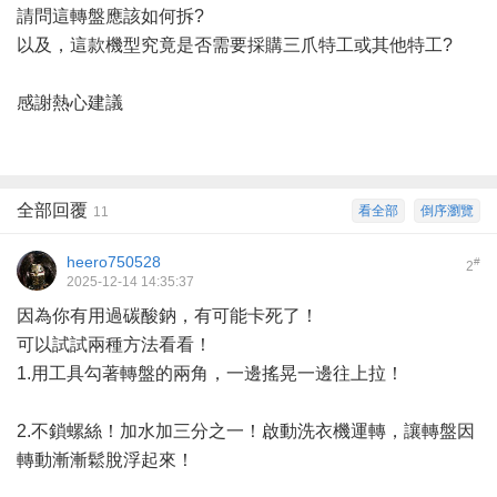
請問這轉盤應該如何拆?
以及，這款機型究竟是否需要採購三爪特工或其他特工?
感謝熱心建議
全部回覆
看全部
倒序瀏覽
11
heero750528
#
2
2025-12-14 14:35:37
因為你有用過碳酸鈉，有可能卡死了！
可以試試兩種方法看看！
1.用工具勾著轉盤的兩角，一邊搖晃一邊往上拉！
2.不鎖螺絲！加水加三分之一！啟動洗衣機運轉，讓轉盤因
轉動漸漸鬆脫浮起來！