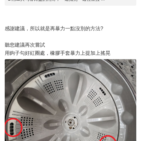
感謝建議，所以就是再暴力一點沒別的方法?
聽您建議再次嘗試
用鉤子勾好紅圈處，橡膠手套暴力上提加上搖晃