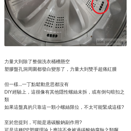
力量大到除了整個洗衣桶槽懸空
塑膠盤孔洞周圍都發白變形了，力量大到雙手超痛紅腫
但一樣...一丁點鬆動意思都沒有
DIY經驗上，這很像有其他隱性螺絲未拆，或有倒勾暗扣之
類
如果這盤真的只靠這一顆小螺絲限位，不太可能緊成這樣?
至於您提到，可能是過碳酸鈉副作用?
可是這種PP塑膠理論上應該不會被過碳酸鈉腐蝕之類啊....