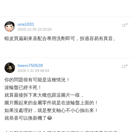
una1031
#
11
2025-12-30 10:20:00
蝦皮買扁刷來喜配合專用洗劑即可，拆過容易有異音。
heero750528
#
12
2026-1-11 09:48:04
你的問題很有可能是這種情況！
波輪盤已經卡死！
就算最後拆下來大概也跟這圖片一樣，
圖片圈起來的金屬零件就是在波輪盤上面的！
如果沒處理好，就是整支軸心不小心抽出來！
就恭喜可以換新機了😂