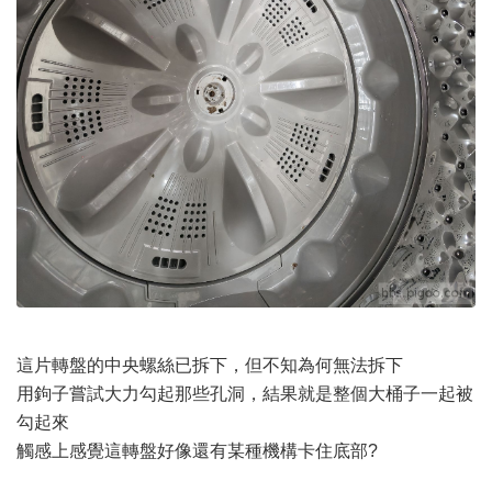
這片轉盤的中央螺絲已拆下，但不知為何無法拆下
用鉤子嘗試大力勾起那些孔洞，結果就是整個大桶子一起被
勾起來
觸感上感覺這轉盤好像還有某種機構卡住底部?