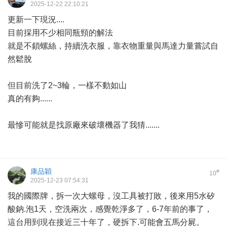
2025-12-22 22:10:21
更新一下現況....
目前採用不少相同瓶頸的解法
就是不鎖螺絲，持續洗衣服，靠衣物重量與馬達力量嘗試自
然鬆脫
但目前洗了2~3輪，一樣不動如山
真的有夠......
最慘可能就是找原廠來破壞機器了我猜.......
康品穎
#
10
2025-12-23 07:54:31
我的國際牌，拆一次大螺母，沒工具被打敗，後來用5水矽
酸鈉.泡1天，空洗兩次，感覺乾淨多了，6-7年前的事了，
這台用到現在接近三十年了，硬拆下.可能會五馬分屍。