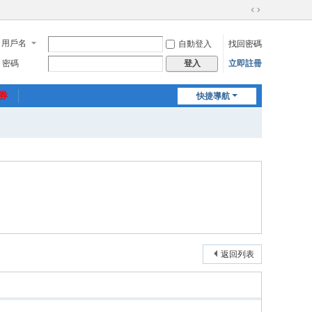
切
換
用戶名
自動登入
找回密碼
到
寬
密碼
立即註冊
登入
版
惠券
快捷導航
返回列表