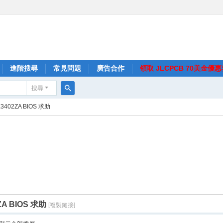
進階搜尋
常見問題
廣告合作
領取 JLCPCB 70美金優
搜尋
搜
3402ZA BIOS 求助
尋
ZA BIOS 求助
[複製鏈接]