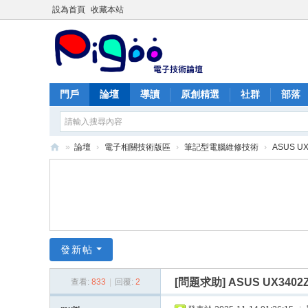
設為首頁
收藏本站
門戶
論壇
導讀
原創精選
社群
部落
»
論壇
›
電子相關技術版區
›
筆記型電腦維修技術
›
ASUS UX
PI
G
O
O
痞
發新帖
酷
[問題求助]
ASUS UX3402
查看:
833
|
回覆:
2
網