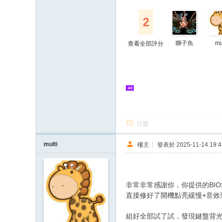
2
獅子魚
mu
查看全部評分
回覆
multi
樓主
|
發表於 2025-11-14 19:4
非常非常感謝你，你提供的BIO
直接修好了開機點亮緩慢+音效裝
組好全部試了試，發現鍵盤背