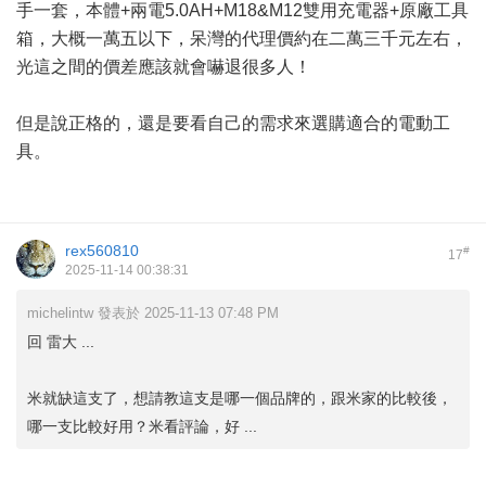
手一套，本體+兩電5.0AH+M18&M12雙用充電器+原廠工具
箱，大概一萬五以下，呆灣的代理價約在二萬三千元左右，
光這之間的價差應該就會嚇退很多人！
但是說正格的，還是要看自己的需求來選購適合的電動工
具。
rex560810
#
17
2025-11-14 00:38:31
michelintw 發表於 2025-11-13 07:48 PM
回 雷大 ...
米就缺這支了，想請教這支是哪一個品牌的，跟米家的比較後，
哪一支比較好用？米看評論，好 ...