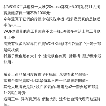
我WORX工具也有一大堆(20v..usb都有)~5.0電池雙11去淘
寶旗艦店買一顆不到1000元~
今年還買了它們的行動冰箱跟洗車機~很多產品真的是接近
半價=.=.....
WORX跟其他家工具廠商不太一樣..將很多生活上的工具應
用上去
淘寶有很多店家專門在賣WORX維修零件跟配件的~幾乎都
是銅板價....
我起子機也是有大中小..連電板也有買...拆鋼構~跟拆機車最
好用~
威克士產品耐用度確實沒有德偉...米握奇來的耐操~
當初台灣開賣時~因為顏值算不差~~也是很敢開價~
其他大廠牌更是狠~沒在客氣的..連電池x2一套弄起來都是
1~2萬在叫價~
這兩三年~拜淘寶所賜~價格大跌~連帶使台灣代理商被逼降
價~