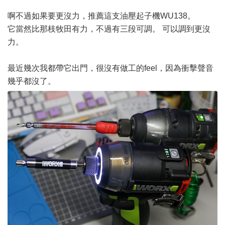
啊不過如果要更沒力，推薦這支油壓起子機WU138。
它當然比那枝牧田有力，不過有三段可調。 可以調到更沒
力。
最近幾次我都帶它出門，很沒有做工的feel，因為衝擊聲音
幾乎都沒了。