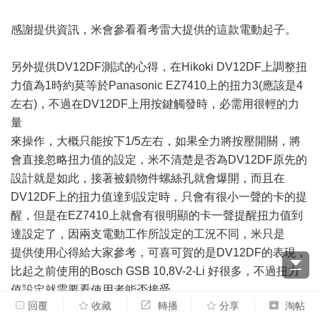
感謝提供資訊，米會參看看考雷大提供的這款電動起子。
另外提供DV12DF測試的心得，在Hikoki DV12DF上調整扭
力值為1時約莫等於Panasonic EZ7410上的扭力3(應該是4
左右)，不過在DV12DF上用按鍵觸發時，必需用很輕的力
量
來操作，大概只能按下1/5左右，如果全力將按壓開關，將
會直接忽略扭力值的設定，米不清楚是否為DV12DF原先的
設計就是如此，接著被鎖物件螺絲孔就會爆開，而且在
DV12DF上的扭力值達到設定時，只會有很小一聲的卡的提
醒，但是在EZ7410上就會有很明顯的卡一聲提醒扭力值到
達設定了，因兩支電動工作所設定的工況不同，米只是
提供使用心得給大家參考，可喜可賀的是DV12DF的表現，
比起之前使用的Bosch GSB 10,8V-2-Li 好很多，不過扭力
值設定就需要看使用者能否接受.
回覆
收藏
轉播
分享
淘帖