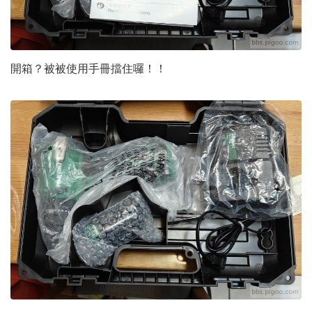
開箱？被被使用手冊擋住囉！！