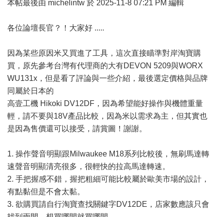
本帖最後由 michelintw 於 2025-11-8 07:21 PM 編輯
各位論壇長官？！大家好 .....
因為某些原因米又買進了工具，這次直接瞄準對岸淘寶購
買，原先參考台灣有代理商的大有DEVON 5209與WORX
WU131x，但是看了評論與一些介紹，最後選定價格與品牌
同屬於日本的
高壹工機 Hikoki DV12DF，因為希望能好操作與機體重量
輕，請不要與18V產品比較，因為米以需求為主，但其實也
是因為售價還可以接受，請賞圖！謝謝。
1. 操作聲音明顯跟Milwaukee M18系列比較後，無刷馬達轉
速聲音明顯清亮很多，很輕快的拉高馬達轉速。
2. 手把握感不錯，握把粗細可能比較屬於歐美市場的設計，
有點黏但是不會太黏。
3. 欲購買請自行淘寶查找關鍵字DV12DE，店家數應該只會
找到兩間，想買哪間就買哪間。