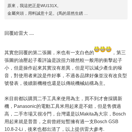
原來，我這把正是WU131X。
金屬夾頭，用料誠意十足。(馬的居然生銹 ...
回覆給雷大 ....
其實您回覆的第二張圖，米也有一支白色的
，第三
張圖的油壓起子看評論是說扭力雖然較一般用的衝擊起子
小，但是操作起來其實沒有差異，但是可以減少產生的噪
音，對使用者來說是件好事，不過各品牌好像並沒有改良型
號發表，後續新機種也還是以傳統機械結構為主。
米目前都以購買二手工具來使用為主，買不到才會採購新
機，Panasonic的電動工具米用起來是不錯，但是售價過
高，二手市場又很冷門，台灣還是以Makita為大宗，Bosch
用起來就是普普，之前曾經短暫擁有過一支Bosch GSB
10.8-2-Li，後來也都出清了，以上提供雷大參考.