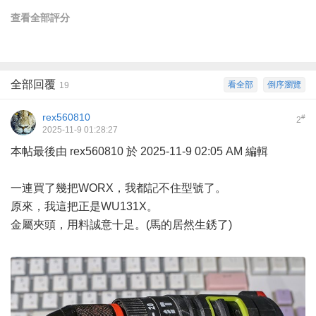
查看全部評分
全部回覆
看全部
倒序瀏覽
19
rex560810
#
2
2025-11-9 01:28:27
本帖最後由 rex560810 於 2025-11-9 02:05 AM 編輯
一連買了幾把WORX，我都記不住型號了。
原來，我這把正是WU131X。
金屬夾頭，用料誠意十足。(馬的居然生銹了)