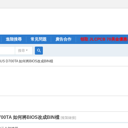
進階搜尋
常見問題
廣告合作
領取 JLCPCB 70美金優
搜尋
搜
S D700TA 如何將BIOS改成BIN檔
尋
00TA 如何將BIOS改成BIN檔
[複製鏈接]