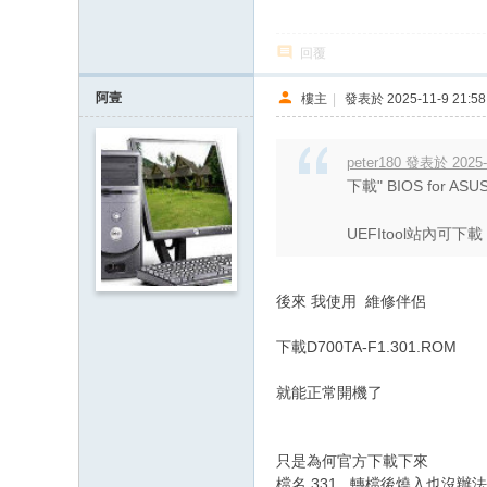
回覆
阿壹
樓主
|
發表於 2025-11-9 21:58
peter180 發表於 2025-
下載" BIOS for ASUS E
UEFItool站內可下載，ac
後來 我使用 維修伴侶
下載D700TA-F1.301.ROM
就能正常開機了
只是為何官方下載下來
檔名.331 轉檔後燒入也沒辦法