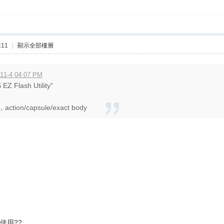
:11
|
顯示全部樓層
11-4 04:07 PM
Z Flash Utility"
tion/capsule/exact body
使用??