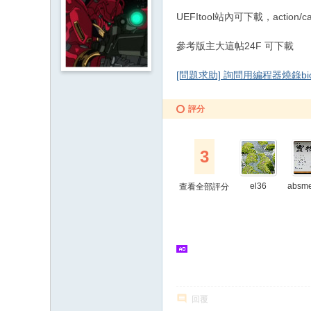
UEFItool站內可下載，action/cap
參考版主大這帖24F 可下載
[問題求助] 詢問用編程器燒錄bios b
評分
3
el36
absm
查看全部評分
回覆