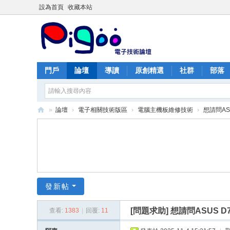
設為首頁
收藏本站
門戶
論壇
導讀
原創精選
社群
部落
»
論壇
›
電子相關技術版區
›
電腦主機板維修技術
›
想請問ASU
PI
G
O
O
痞
發新帖
酷
[問題求助]
想請問ASUS D7
查看:
1383
|
回覆:
11
網