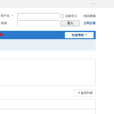
切
換
用戶名
自動登入
找回密碼
到
寬
密碼
立即註冊
登入
版
惠券
快捷導航
返回列表