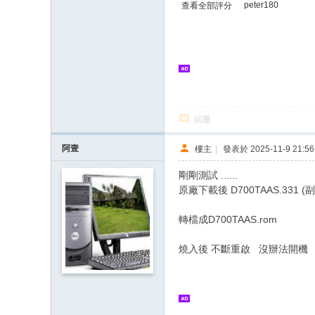
peter180
查看全部評分
回覆
阿壹
樓主
|
發表於 2025-11-9 21:56
剛剛測試 ......
原廠下載後 D700TAAS.331 (副
轉檔成D700TAAS.rom
燒入後 不斷重啟 沒辦法開機