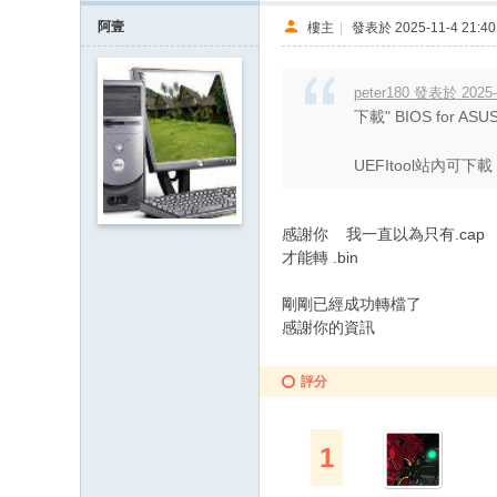
阿壹
樓主
|
發表於 2025-11-4 21:40
peter180 發表於 2025-
下載" BIOS for ASUS E
UEFItool站內可下載，ac
感謝你 我一直以為只有.cap
才能轉 .bin
剛剛已經成功轉檔了
感謝你的資訊
評分
1