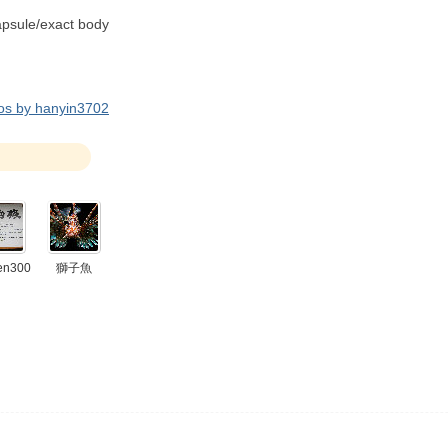
sule/exact body
y hanyin3702
en300
獅子魚
0