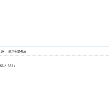
:19
|
顯示全部樓層
檔名.331)