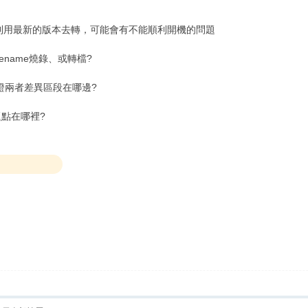
到用最新的版本去轉，可能會有不能順利開機的問題
ename燒錄、或轉檔?
證兩者差異區段在哪邊?
點在哪裡?