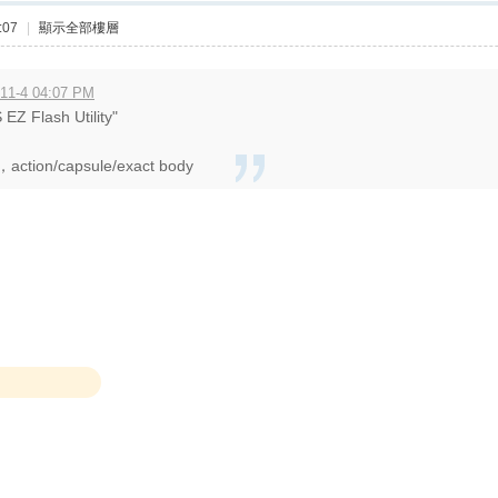
:07
|
顯示全部樓層
11-4 04:07 PM
Z Flash Utility"
tion/capsule/exact body