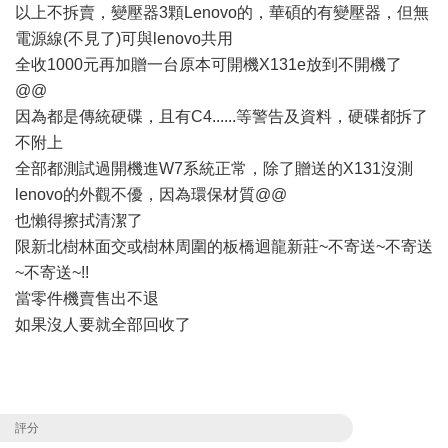
以上不拆賣，變壓器3顆Lenovo的，華碩的有變壓器，但無
電源線(不見了)可與lenovo共用
全收1000元再加贈一台原本可開機X131e放到不開機了
@@
因為都是傳統硬碟，且有C4......等警告及資料，硬碟都拆了
不附上
全部都測試過開機進W7系統正常，除了贈送的X131沒測
lenovo的外觀不優，因為環保材質@@
也懶得擦拭清潔了
限新北樹林面交或樹林周圍的板橋迴龍新莊~不寄送~不寄送
~不寄送~!!
當零件機賣售出不退
如果沒人要就全部回收了
評分