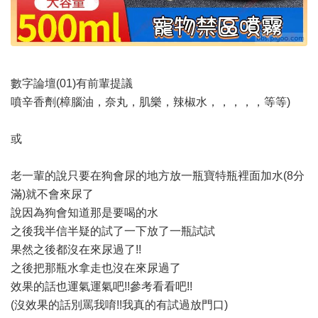
數字論壇(01)有前輩提議
噴辛香劑(樟腦油，奈丸，肌樂，辣椒水，，，，，等等)
或
老一輩的說只要在狗會尿的地方放一瓶寶特瓶裡面加水(8分
滿)就不會來尿了
說因為狗會知道那是要喝的水
之後我半信半疑的試了一下放了一瓶試試
果然之後都沒在來尿過了!!
之後把那瓶水拿走也沒在來尿過了
效果的話也運氣運氣吧!!參考看看吧!!
(沒效果的話別罵我唷!!我真的有試過放門口)