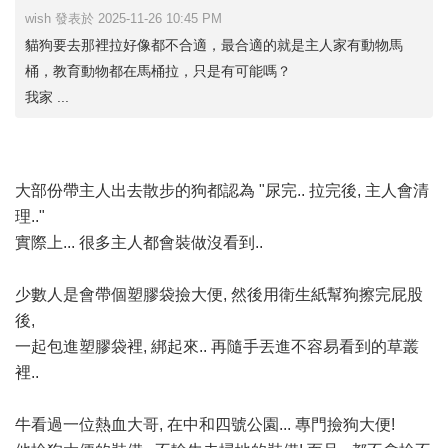
wish 發表於 2025-11-26 10:45 PM
貓狗要去那裡拉好像都不合適，最合適的就是主人家有動物馬
桶，教育動物都在馬桶拉，只是有可能嗎？
我家 ...
大部份帶主人出去散步的狗都認為 "尿完.. 拉完後, 主人會清
理.."
實際上... 很多主人都會裝做沒看到..
少數人是會帶個塑膠袋撿大便, 然後用衛生紙幫狗擦完屁股
後,
一起包進塑膠袋裡, 綁起來.. 再隨手丟進不容易看到的草叢
裡..
牛看過一位熱血大哥, 在中和四號公園... 專門撿狗大便!