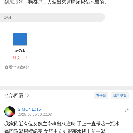
到流浪狗，狗都是主人牽出來遛時尿尿佔地盤的。
評分
bv2ck
好文 + 2
查看全部評分
全部回覆
看全部
倒序瀏覽
12
SIMON1016
#
2
2025-10-25 19:22:03
我家附近有位女飼主牽狗出來遛時 手上一直帶著一瓶水
每回狗滋尿標記完 女飼主立刻跟著水瓶上前一滋